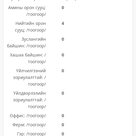
Амины орон сууц:
0
/тоогоор/
Нийтийн орон
4
сууц: /тоогоор/
Зуслангийн
0
байшин: /тоогоор/
Хашаа байшин: /
0
тоогоор/
Үйлчилгээний
0
зориулалттай: /
тоогоор/
Үйлдвэрлэлийн
0
зориулалттай: /
тоогоор/
Оффис: /тоогоор/
0
Ферм: /тоогоор/
0
Гэр: /тоогоор/
0