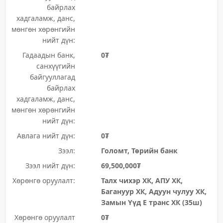
байрлах
хадгаламж, данс,
мөнгөн хөрөнгийн
нийт дүн:
Гадаадын банк,
0₮
санхүүгийн
байгууллагад
байрлах
хадгаламж, данс,
мөнгөн хөрөнгийн
нийт дүн:
Авлага нийт дүн:
0₮
Зээл:
Голомт, Төрийн банк
Зээл нийт дүн:
69,500,000₮
Хөрөнгө оруулалт:
Талх чихэр ХК, АПУ ХК,
Багануур ХК, Адуун чулуу ХК,
Замын Үүд Е транс ХК (35ш)
Хөрөнгө оруулалт
0₮