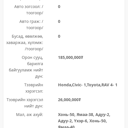
Авто зогсоол: /
0
тоогоор/
Авто граж: /
0
тоогоор/
Бусад, өвөлжөө,
0
хаваржаа, хүлэмж:
/тоогоор/
Орон сууц,
185,000,000₮
барилга
байгууламж нийт
дүн:
Тээврийн
Honda,Civic- 1,Toyota,RAV 4- 1
хэрэгсэл:
Тээврийн хэрэгсэл
26,000,000₮
нийт дүн:
Мал, аж ахуй:
Хонь-50, Ямаа-38, Адуу-2,
Адуу-2, Үхэр-6, Хонь-50,
Ямаа-40