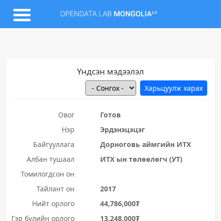
Үндсэн мэдээлэл
Овог
Готов
Нэр
Эрдэнэцэцэг
Байгууллага
Дорноговь аймгийн ИТХ
Албан тушаал
ИТХ ын төлөөлөгч (УТ)
Томилогдсон он
Тайлант он
2017
Нийт орлого
44,786,000₮
Гэр бүлийн орлого
13,248,000₮