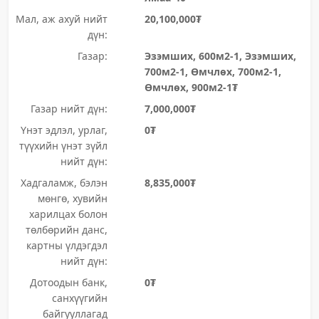
Мал, аж ахуй нийт
20,100,000₮
дүн:
Газар:
Эзэмших, 600м2-1, Эзэмших,
700м2-1, Өмчлөх, 700м2-1,
Өмчлөх, 900м2-1₮
Газар нийт дүн:
7,000,000₮
Үнэт эдлэл, урлаг,
0₮
түүхийн үнэт зүйл
нийт дүн:
Хадгаламж, бэлэн
8,835,000₮
мөнгө, хувийн
харилцах болон
төлбөрийн данс,
картны үлдэгдэл
нийт дүн:
Дотоодын банк,
0₮
санхүүгийн
байгууллагад