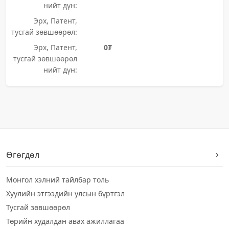
нийт дүн:
Эрх, Патент,
тусгай зөвшөөрөл:
Эрх, Патент,
0₮
тусгай зөвшөөрөл
нийт дүн:
Өгөгдөл
Монгол хэлний тайлбар толь
Хуулийн этгээдийн улсын бүртгэл
Тусгай зөвшөөрөл
Төрийн худалдан авах ажиллагаа