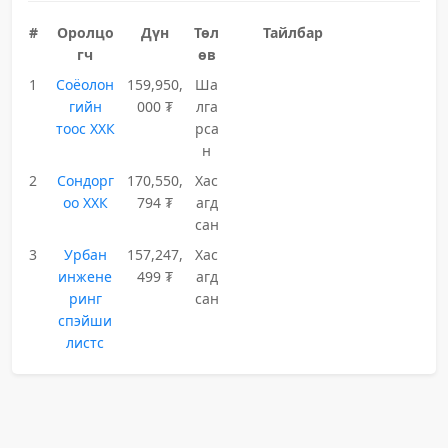
#
Оролцо
Дүн
Төл
Тайлбар
гч
өв
1
Соёолон
159,950,
Ша
гийн
000 ₮
лга
тоос ХХК
рса
н
2
Сондорг
170,550,
Хас
оо ХХК
794 ₮
агд
сан
3
Урбан
157,247,
Хас
инжене
499 ₮
агд
ринг
сан
спэйши
листс