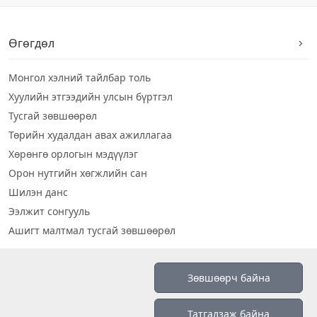
Өгөгдөл
Монгол хэлний тайлбар толь
Хуулийн этгээдийн улсын бүртгэл
Тусгай зөвшөөрөл
Төрийн худалдан авах ажиллагаа
Хөрөнгө орлогын мэдүүлэг
Орон нутгийн хөгжлийн сан
Шилэн данс
Ээлжит сонгууль
Ашигт малтмал тусгай зөвшөөрөл
Визуал дата
Зөвшөөрч байна
Шилэн данс 2019
Татгалзаж байна