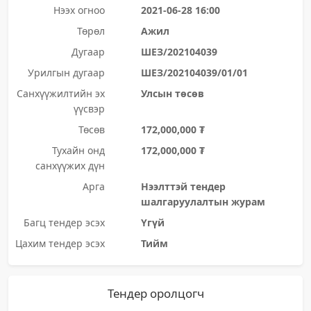
Нээх огноо
2021-06-28 16:00
Төрөл
Ажил
Дугаар
ШЕЗ/202104039
Урилгын дугаар
ШЕЗ/202104039/01/01
Санхүүжилтийн эх
Улсын төсөв
үүсвэр
Төсөв
172,000,000 ₮
Тухайн онд
172,000,000 ₮
санхүүжих дүн
Арга
Нээлттэй тендер
шалгаруулалтын журам
Багц тендер эсэх
Үгүй
Цахим тендер эсэх
Тийм
Тендер оролцогч