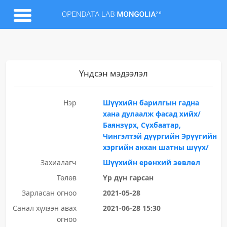
Үндсэн мэдээлэл
Нэр
Шүүхийн барилгын гадна
хана дулаалж фасад хийх/
Баянзүрх, Сүхбаатар,
Чингэлтэй дүүргийн Эрүүгийн
хэргийн анхан шатны шүүх/
Захиалагч
Шүүхийн ерөнхий зөвлөл
Төлөв
Үр дүн гарсан
Зарласан огноо
2021-05-28
Санал хүлээн авах
2021-06-28 15:30
огноо