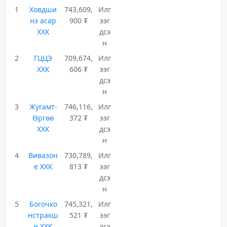
1
Ховдши
743,609,
Илг
нэ асар
900 ₮
ээг
ХХК
дсэ
н
2
ГЦЦЭ
709,674,
Илг
ХХК
606 ₮
ээг
дсэ
н
3
Жугамт-
746,116,
Илг
Өргөө
372 ₮
ээг
ХХК
дсэ
н
4
Вивазон
730,789,
Илг
е ХХК
813 ₮
ээг
дсэ
н
5
Богочко
745,321,
Илг
нстракш
521 ₮
ээг
н ХХК
дсэ