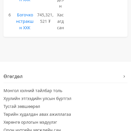
н
6
Богочко
745,321,
Хас
нстракш
521 ₮
агд
н ХХК
сан
Өгөгдөл
Монгол хэлний тайлбар толь
Хуулийн этгээдийн улсын бүртгэл
Тусгай зөвшөөрөл
Төрийн худалдан авах ажиллагаа
Хөрөнгө орлогын мэдүүлэг
Орон нутгийн хөгжлийн сан