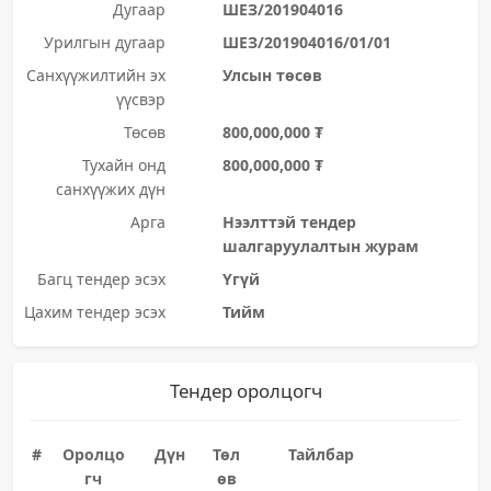
Дугаар
ШЕЗ/201904016
Урилгын дугаар
ШЕЗ/201904016/01/01
Санхүүжилтийн эх
Улсын төсөв
үүсвэр
Төсөв
800,000,000 ₮
Тухайн онд
800,000,000 ₮
санхүүжих дүн
Арга
Нээлттэй тендер
шалгаруулалтын журам
Багц тендер эсэх
Үгүй
Цахим тендер эсэх
Тийм
Тендер оролцогч
#
Оролцо
Дүн
Төл
Тайлбар
гч
өв