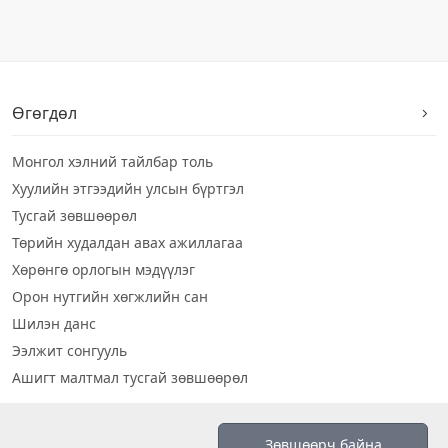
Өгөгдөл
Монгол хэлний тайлбар толь
Хуулийн этгээдийн улсын бүртгэл
Тусгай зөвшөөрөл
Төрийн худалдан авах ажиллагаа
Хөрөнгө орлогын мэдүүлэг
Орон нутгийн хөгжлийн сан
Шилэн данс
Ээлжит сонгууль
Ашигт малтмал тусгай зөвшөөрөл
Визуал дата
Зөвшөөрч байна