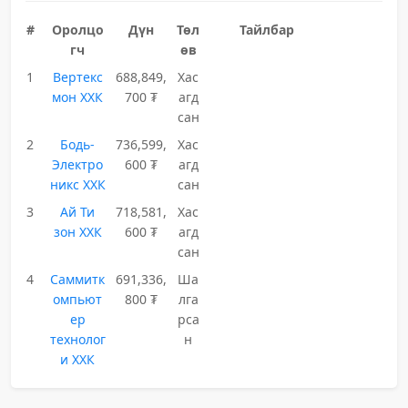
#
Оролцо
Дүн
Төл
Тайлбар
гч
өв
1
Вертекс
688,849,
Хас
мон ХХК
700 ₮
агд
сан
2
Бодь-
736,599,
Хас
Электро
600 ₮
агд
никс ХХК
сан
3
Ай Ти
718,581,
Хас
зон ХХК
600 ₮
агд
сан
4
Саммитк
691,336,
Ша
омпьют
800 ₮
лга
ер
рса
технолог
н
и ХХК