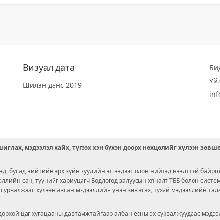
Визуал дата
Би
Үй
Шилэн данс 2019
in
иглах, мэдээлэл хайх, түгээх хэн бүхэн доорх нөхцөлийг хүлээн зөвш
д, бусад нийтийн эрх зүйн хуулийн этгээдээс олон нийтэд нээлттэй байрш
ээллийн сан, түүнийг хариуцагч Бодлогод залуусын хяналт ТББ болон сист
х сурвалжаас хүлээн авсан мэдээллийн үнэн зөв эсэх, тухай мэдээллийн тал
орхой цаг хугацааны давтамжтайгаар албан ёсны эх сурвалжуудаас мэдээл