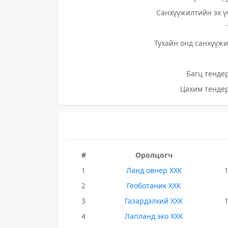
Санхүүжилтийн эх ү
Тухайн онд санхүүжи
Багц тендер
Цахим тендер
#
Оролцогч
1
Ланд овнер ХХК
2
Геоботаник ХХК
3
Газардэлхий ХХК
4
Лапланд эко ХХК