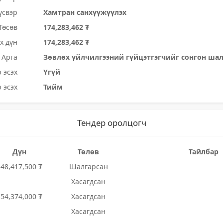
үсвэр
Хамтран санхүүжүүлэх
Төсөв
174,283,462 ₮
х дүн
174,283,462 ₮
Арга
Зөвлөх үйлчилгээний гүйцэтгэгчийг сонгон ша
 эсэх
Үгүй
 эсэх
Тийм
Тендер оролцогч
Дүн
Төлөв
Тайлбар
148,417,500 ₮
Шалгарсан
Хасагдсан
154,374,000 ₮
Хасагдсан
Хасагдсан