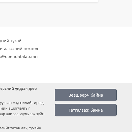
дний тухай
лчилгээний нөхцөл
fo@opendatalab.mn
өөрсний үндсэн дээр
Зөвшөөрч байна
уулсан мэдээллийг иргэд,
емийн ашиглалтыг
Татгалзаж байна
аар аливаа хууль эрх зүйн
лийг татан авч, тухайн