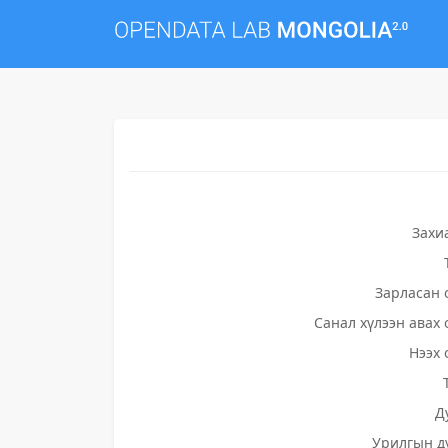
Захи
Зарласан 
Санал хүлээн авах 
Нээх 
Д
Урилгын д