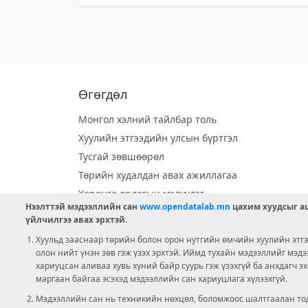
Өгөгдөл
Монгол хэлний тайлбар толь
Хуулийн этгээдийн улсын бүртгэл
Тусгай зөвшөөрөл
Төрийн худалдан авах ажиллагаа
Хөрөнгө орлогын мэдүүлэг
Нээлттэй мэдээллийн сан
www.opendatalab.mn
цахим хуудсыг аш
Орон нутгийн хөгжлийн сан
үйлчилгээ авах эрхтэй.
Шилэн данс
Хуульд зааснаар төрийн болон орон нутгийн өмчийн хуулийн этгээ
Ээлжит сонгууль
олон нийт үнэн зөв гэж үзэх эрхтэй. Иймд тухайн мэдээллийг мэд
хариуцсан аливаа хувь хүний байр суурь гэж үзэхгүй ба анхдагч э
Ашигт малтмал тусгай зөвшөөрөл
маргаан байгаа эсэхэд мэдээллийн сан хариуцлага хүлээхгүй.
Мэдээллийн сан нь техникийн нөхцөл, боломжоос шалтгаалан тод