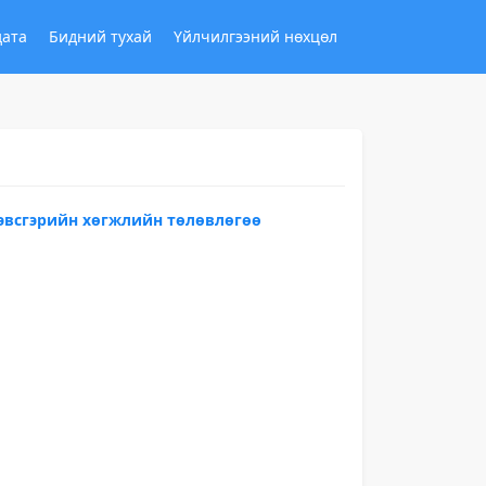
дата
Бидний тухай
Үйлчилгээний нөхцөл
дэвсгэрийн хөгжлийн төлөвлөгөө