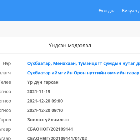
Өгөгдөл
Визуал 
Үндсэн мэдээлэл
Нэр
Сүхбаатар, Мөнххаан, Түмэнцогт сумдын нутаг 
алагч
Сүхбаатар аймгийн Орон нутгийн өмчийн газар
Төлөв
Үр дүн гарсан
огноо
2021-11-19
огноо
2021-12-20 09:00
огноо
2021-12-20 09:10
Төрөл
Зөвлөх үйлчилгээ
угаар
СБАОНӨГ/202109141
угаар
СБАОНӨГ/202109141/01/02