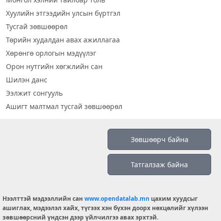
Хуулийн этгээдийн улсын бүртгэл
Тусгай зөвшөөрөл
Төрийн худалдан авах ажиллагаа
Хөрөнгө орлогын мэдүүлэг
Орон нутгийн хөгжлийн сан
Шилэн данс
Ээлжит сонгууль
Ашигт малтмал тусгай зөвшөөрөл
Визуал дата
Зөвшөөрч байна
Шилэн данс 2019
Татгалзаж байна
Бидний тухай
Үйлчилгээний нөхцөл
info@opendatalab.mn
Нээлттэй мэдээллийн сан
www.opendatalab.mn
цахим хуудсыг
ашиглах, мэдээлэл хайх, түгээх хэн бүхэн доорх нөхцөлийг хүлээн
© 2026 OPENDATA LAB MONGOLIA.
зөвшөөрсний үндсэн дээр үйлчилгээ авах эрхтэй.