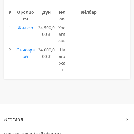
#
Оролцо
Дүн
Төл
Тайлбар
гч
өв
1
Жилкэр
24,500,0
Хас
00 ₮
агд
сан
2
Ончсөрв
24,000,0
Ша
эй
00 ₮
лга
рса
н
Өгөгдөл
Монгол хэлний тайлбар толь