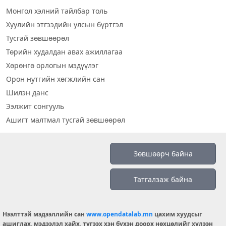
Монгол хэлний тайлбар толь
Хуулийн этгээдийн улсын бүртгэл
Тусгай зөвшөөрөл
Төрийн худалдан авах ажиллагаа
Хөрөнгө орлогын мэдүүлэг
Орон нутгийн хөгжлийн сан
Шилэн данс
Ээлжит сонгууль
Ашигт малтмал тусгай зөвшөөрөл
Визуал дата
Зөвшөөрч байна
Шилэн данс 2019
Татгалзаж байна
Бидний тухай
Үйлчилгээний нөхцөл
info@opendatalab.mn
Нээлттэй мэдээллийн сан
www.opendatalab.mn
цахим хуудсыг
ашиглах, мэдээлэл хайх, түгээх хэн бүхэн доорх нөхцөлийг хүлээн