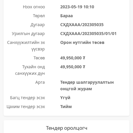
Нээх огноо
2023-05-19 10:10
Төрөл
Бараа
Дугаар
СХДХААА/202305035
Урилгын дугаар
СХДХААА/202305035/01/01
Санхүүжилтийн эх
Орон нутгийн төсөв
үүсвэр
Төсөв
49,950,000 ₮
Тухайн онд
49,950,000 ₮
санхүүжих дүн
Арга
Тендер шалгаруулалтын
онцгой журам
Багц тендер эсэх
Үгүй
Цахим тендер эсэх
Тийм
Тендер оролцогч