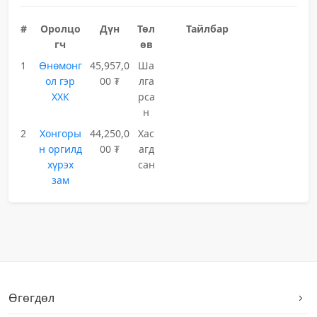
#
Оролцо
Дүн
Төл
Тайлбар
гч
өв
1
Өнөмонг
45,957,0
Ша
ол гэр
00 ₮
лга
ХХК
рса
н
2
Хонгоры
44,250,0
Хас
н оргилд
00 ₮
агд
хүрэх
сан
зам
Өгөгдөл