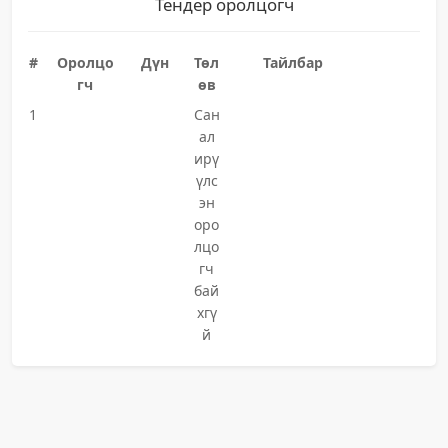
Тендер оролцогч
#
Оролцо
Дүн
Төл
Тайлбар
гч
өв
1
Сан
ал
ирү
үлс
эн
оро
лцо
гч
бай
хгү
й