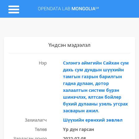
Үндсэн мэдээлэл
Нэр
Сэлэнгэ аймгийн Сайхан сум
дахь сум дундын шүүхийн
тамгын газрын барилгын
гадна дулаан, дотор
халаалтын систем бүрэн
шинэчлэх, ялтсан бойлер
бүхий дулааны узель угсрах
засварын ажил.
Захиалагч
Шүүхийн ерөнхий зөвлөл
Төлөв
Үр дүн гарсан
Зарласан огноо
2022-07-08