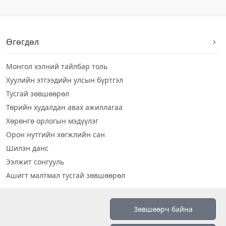
Өгөгдөл
Монгол хэлний тайлбар толь
Хуулийн этгээдийн улсын бүртгэл
Тусгай зөвшөөрөл
Төрийн худалдан авах ажиллагаа
Хөрөнгө орлогын мэдүүлэг
Орон нутгийн хөгжлийн сан
Шилэн данс
Ээлжит сонгууль
Ашигт малтмал тусгай зөвшөөрөл
Визуал дата
Зөвшөөрч байна
Шилэн данс 2019