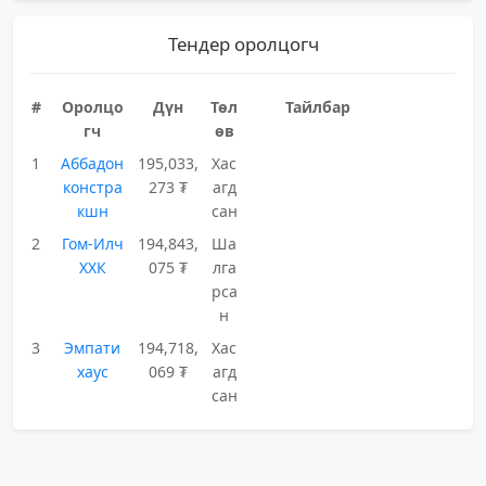
Тендер оролцогч
#
Оролцо
Дүн
Төл
Тайлбар
гч
өв
1
Аббадон
195,033,
Хас
констра
273 ₮
агд
кшн
сан
2
Гом-Илч
194,843,
Ша
ХХК
075 ₮
лга
рса
н
3
Эмпати
194,718,
Хас
хаус
069 ₮
агд
сан