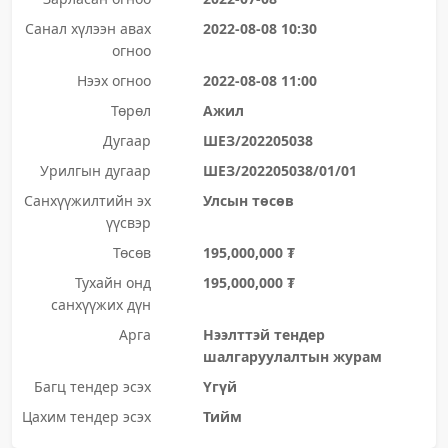
Санал хүлээн авах
2022-08-08 10:30
огноо
Нээх огноо
2022-08-08 11:00
Төрөл
Ажил
Дугаар
ШЕЗ/202205038
Урилгын дугаар
ШЕЗ/202205038/01/01
Санхүүжилтийн эх
Улсын төсөв
үүсвэр
Төсөв
195,000,000 ₮
Тухайн онд
195,000,000 ₮
санхүүжих дүн
Арга
Нээлттэй тендер
шалгаруулалтын журам
Багц тендер эсэх
Үгүй
Цахим тендер эсэх
Тийм