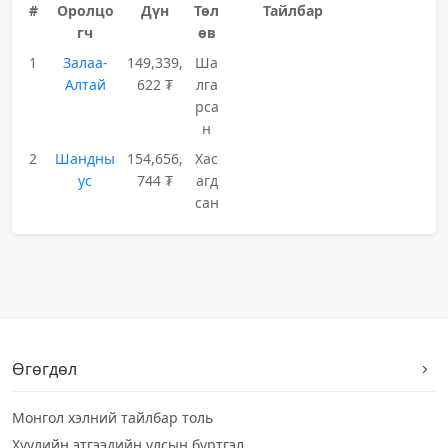
#
Оролцо
Дүн
Төл
Тайлбар
гч
өв
1
Залаа-
149,339,
Ша
Алтай
622 ₮
лга
рса
н
2
Шандны
154,656,
Хас
ус
744 ₮
агд
сан
Өгөгдөл
Монгол хэлний тайлбар толь
Хуулийн этгээдийн улсын бүртгэл