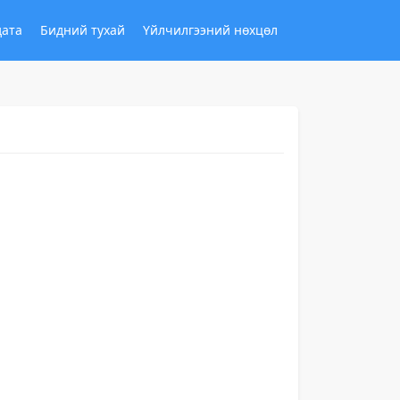
дата
Бидний тухай
Үйлчилгээний нөхцөл