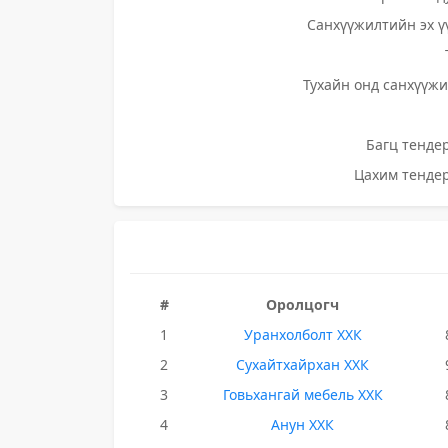
Санхүүжилтийн эх ү
Тухайн онд санхүүжи
Багц тендер
Цахим тендер
#
Оролцогч
1
Уранхолболт ХХК
2
Сухайтхайрхан ХХК
3
Говьхангай мебель ХХК
4
Анун ХХК