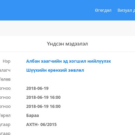
Өгөгдөл
Визуал 
Үндсэн мэдээлэл
Нэр
Албан хаагчийн эд хогшил нийлүүлэх
алагч
Шүүхийн ерөнхий зөвлөл
Төлөв
огноо
2018-06-19
огноо
2018-06-19 16:00
огноо
2018-06-19 16:00
Төрөл
Бараа
угаар
АХТН- 06/2015
угаар