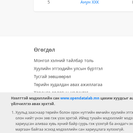
5
Анун ХХК
Өгөгдөл
Монгол хэлний тайлбар толь
Хуулийн этгээдийн улсын бүртгэл
Тусгай зөвшөөрөл
Төрийн худалдан авах ажиллагаа
Хөрөнгө орлогын мэдүүлэг
Нээлттэй мэдээллийн сан
www.opendatalab.mn
цахим хуудсыг аш
Орон нутгийн хөгжлийн сан
үйлчилгээ авах эрхтэй.
Шилэн данс
Хуульд зааснаар төрийн болон орон нутгийн өмчийн хуулийн этгээ
Ээлжит сонгууль
олон нийт үнэн зөв гэж үзэх эрхтэй. Иймд тухайн мэдээллийг мэд
хариуцсан аливаа хувь хүний байр суурь гэж үзэхгүй ба анхдагч э
Ашигт малтмал тусгай зөвшөөрөл
маргаан байгаа эсэхэд мэдээллийн сан хариуцлага хүлээхгүй.