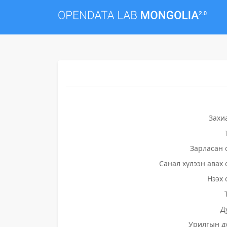
Захи
Зарласан 
Санал хүлээн авах 
Нээх 
Д
Урилгын д