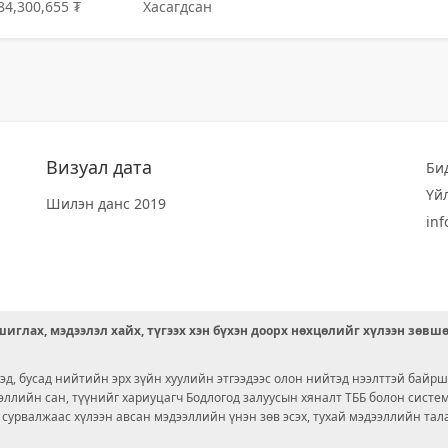
84,300,655 ₮
Хасагдсан
Визуал дата
Би
Үй
Шилэн данс 2019
in
иглах, мэдээлэл хайх, түгээх хэн бүхэн доорх нөхцөлийг хүлээн зөвш
д, бусад нийтийн эрх зүйн хуулийн этгээдээс олон нийтэд нээлттэй байрш
ээллийн сан, түүнийг хариуцагч Бодлогод залуусын хяналт ТББ болон сист
х сурвалжаас хүлээн авсан мэдээллийн үнэн зөв эсэх, тухай мэдээллийн тал