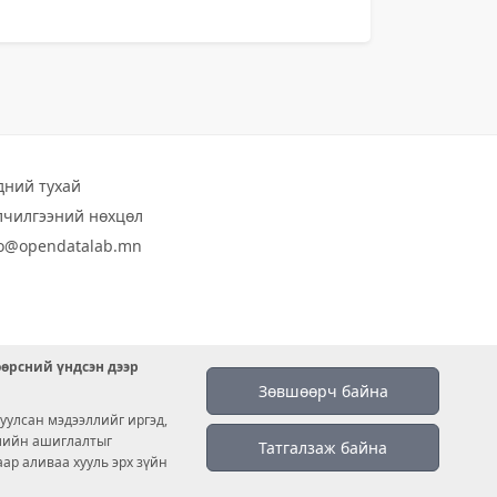
дний тухай
лчилгээний нөхцөл
fo@opendatalab.mn
өөрсний үндсэн дээр
Зөвшөөрч байна
уулсан мэдээллийг иргэд,
емийн ашиглалтыг
Татгалзаж байна
аар аливаа хууль эрх зүйн