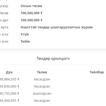
үсвэр
Улсын төсөв
Төсөв
100,500,000 ₮
х дүн
100,500,000 ₮
Арга
Нээлттэй тендер шалгаруулалтын журам
 эсэх
Үгүй
 эсэх
Тийм
Тендер оролцогч
Дүн
Төлөв
Тайлбар
89,984,535 ₮
Хасагдсан
99,830,000 ₮
Хасагдсан
80,735,000 ₮
Шалгарсан
84,300,655 ₮
Хасагдсан