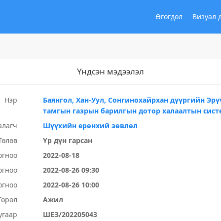
Өгөгдөл
Визуал 
Үндсэн мэдээлэл
Нэр
Баянгол, Хан-Уул, Сонгинохайрхан дүүргийн Эр
тамгын газрын барилгын дотор халаалтын сист
алагч
Шүүхийн ерөнхий зөвлөл
Төлөв
Үр дүн гарсан
огноо
2022-08-18
огноо
2022-08-26 09:30
огноо
2022-08-26 10:00
Төрөл
Ажил
угаар
ШЕЗ/202205043