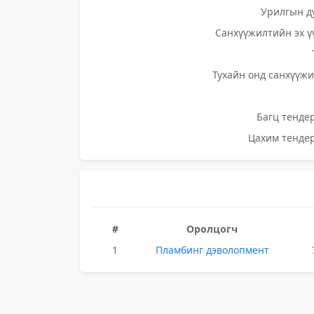
Урилгын д
Санхүүжилтийн эх ү
Тухайн онд санхүүжи
Багц тендер
Цахим тендер
#
Оролцогч
1
Пламбинг дэволопмент