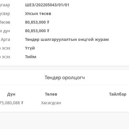
угаар
ШЕЗ/202205043/01/01
үсвэр
Улсын төсөв
Төсөв
80,853,000 ₮
х дүн
80,853,000 ₮
Арга
Тендер шалгаруулалтын онцгой журам
 эсэх
Үгүй
 эсэх
Тийм
Тендер оролцогч
Дүн
Төлөв
Тайлбар
75,080,088 ₮
Хасагдсан