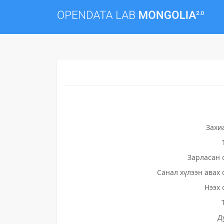
Захи
Зарласан 
Санал хүлээн авах 
Нээх 
Д