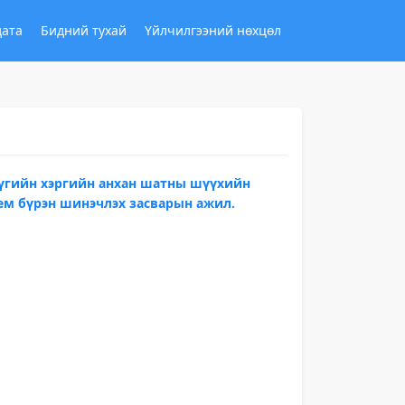
дата
Бидний тухай
Үйлчилгээний нөхцөл
үүгийн хэргийн анхан шатны шүүхийн
ем бүрэн шинэчлэх засварын ажил.