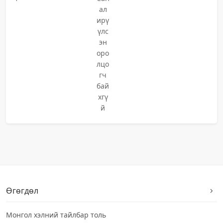
ал
ирү
үлс
эн
оро
лцо
гч
бай
хгү
й
Өгөгдөл
Монгол хэлний тайлбар толь