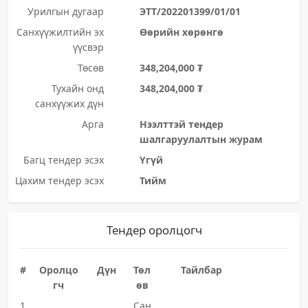
Урилгын дугаар
ЭТТ/202201399/01/01
Санхүүжилтийн эх
Өөрийн хөрөнгө
үүсвэр
Төсөв
348,204,000 ₮
Тухайн онд
348,204,000 ₮
санхүүжих дүн
Арга
Нээлттэй тендер
шалгаруулалтын журам
Багц тендер эсэх
Үгүй
Цахим тендер эсэх
Тийм
Тендер оролцогч
#
Оролцо
Дүн
Төл
Тайлбар
гч
өв
1
Сан