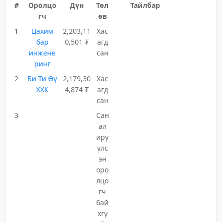
#
Оролцо
Дүн
Төл
Тайлбар
гч
өв
1
Цахим
2,203,11
Хас
бар
0,501 ₮
агд
инжене
сан
ринг
2
Би Ти Өү
2,179,30
Хас
ХХК
4,874 ₮
агд
сан
3
Сан
ал
ирү
үлс
эн
оро
лцо
гч
бай
хгү