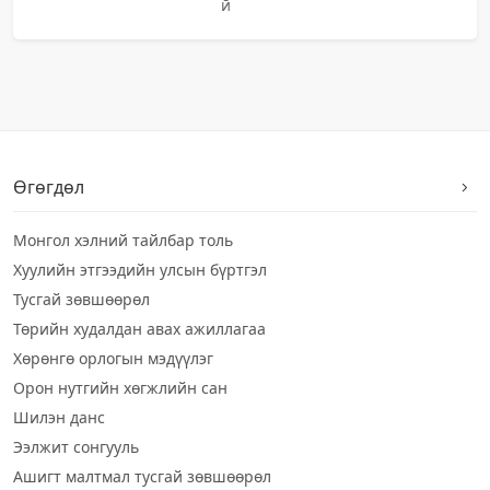
й
Өгөгдөл
Монгол хэлний тайлбар толь
Хуулийн этгээдийн улсын бүртгэл
Тусгай зөвшөөрөл
Төрийн худалдан авах ажиллагаа
Хөрөнгө орлогын мэдүүлэг
Орон нутгийн хөгжлийн сан
Шилэн данс
Ээлжит сонгууль
Ашигт малтмал тусгай зөвшөөрөл