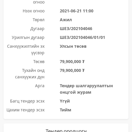
огноо
Нээх огноо
2021-06-21 11:00
Төрөл
Ажил
Дугаар
ШЕЗ/202104046
Урилгын дугаар
ШЕЗ/202104046/01/01
Санхүүжилтийн эх
Улсын төсөв
үүсвэр
Төсөв
79,900,000 ₮
Тухайн онд
79,900,000 ₮
санхүүжих дүн
Арга
Тендер шалгаруулалтын
онцгой журам
Багц тендер эсэх
Үгүй
Цахим тендер эсэх
Тийм
Тендер оролцогч