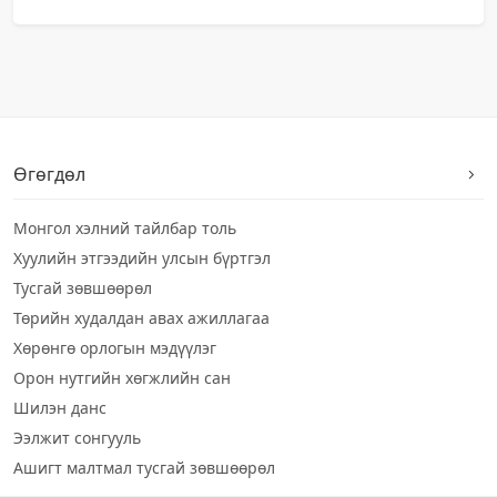
Өгөгдөл
Монгол хэлний тайлбар толь
Хуулийн этгээдийн улсын бүртгэл
Тусгай зөвшөөрөл
Төрийн худалдан авах ажиллагаа
Хөрөнгө орлогын мэдүүлэг
Орон нутгийн хөгжлийн сан
Шилэн данс
Ээлжит сонгууль
Ашигт малтмал тусгай зөвшөөрөл