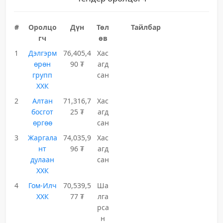
#
Оролцо
Дүн
Төл
Тайлбар
гч
өв
1
Дэлгэрм
76,405,4
Хас
өрөн
90 ₮
агд
групп
сан
ХХК
2
Алтан
71,316,7
Хас
босгот
25 ₮
агд
өргөө
сан
3
Жаргала
74,035,9
Хас
нт
96 ₮
агд
дулаан
сан
ХХК
4
Гом-Илч
70,539,5
Ша
ХХК
77 ₮
лга
рса
н