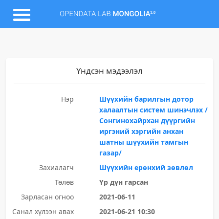
Үндсэн мэдээлэл
Нэр
Шүүхийн барилгын дотор
халаалтын систем шинэчлэх /
Сонгинохайрхан дүүргийн
иргэний хэргийн анхан
шатны шүүхийн тамгын
газар/
Захиалагч
Шүүхийн ерөнхий зөвлөл
Төлөв
Үр дүн гарсан
Зарласан огноо
2021-06-11
Санал хүлээн авах
2021-06-21 10:30