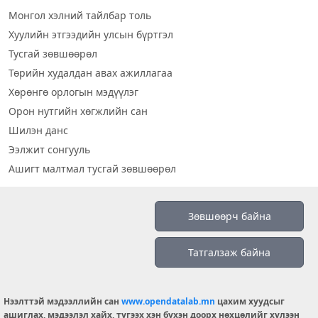
Монгол хэлний тайлбар толь
Хуулийн этгээдийн улсын бүртгэл
Тусгай зөвшөөрөл
Төрийн худалдан авах ажиллагаа
Хөрөнгө орлогын мэдүүлэг
Орон нутгийн хөгжлийн сан
Шилэн данс
Ээлжит сонгууль
Ашигт малтмал тусгай зөвшөөрөл
Визуал дата
Зөвшөөрч байна
Шилэн данс 2019
Татгалзаж байна
Бидний тухай
Үйлчилгээний нөхцөл
info@opendatalab.mn
Нээлттэй мэдээллийн сан
www.opendatalab.mn
цахим хуудсыг
ашиглах, мэдээлэл хайх, түгээх хэн бүхэн доорх нөхцөлийг хүлээн