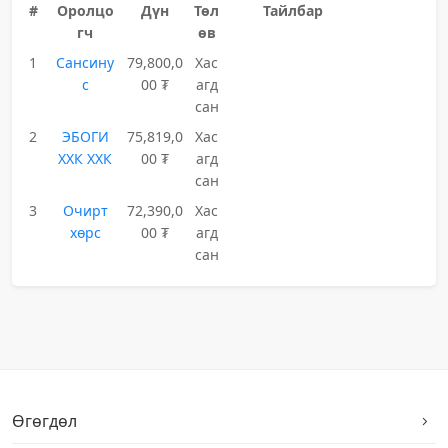
#
Оролцо
Дүн
Төл
Тайлбар
гч
өв
1
Сансину
79,800,0
Хас
с
00 ₮
агд
сан
2
ЭБОГИ
75,819,0
Хас
ХХК ХХК
00 ₮
агд
сан
3
Очирт
72,390,0
Хас
хөрс
00 ₮
агд
сан
Өгөгдөл