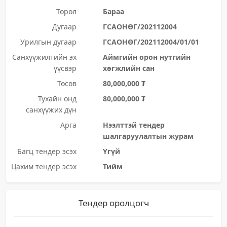
Төрөл
Бараа
Дугаар
ГСАОНӨГ/202112004
Урилгын дугаар
ГСАОНӨГ/202112004/01/01
Санхүүжилтийн эх
Аймгийн орон нутгийн
үүсвэр
хөгжлийн сан
Төсөв
80,000,000 ₮
Тухайн онд
80,000,000 ₮
санхүүжих дүн
Арга
Нээлттэй тендер
шалгаруулалтын журам
Багц тендер эсэх
Үгүй
Цахим тендер эсэх
Тийм
Тендер оролцогч