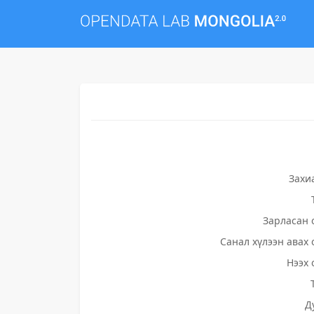
Захи
Зарласан 
Санал хүлээн авах 
Нээх 
Д