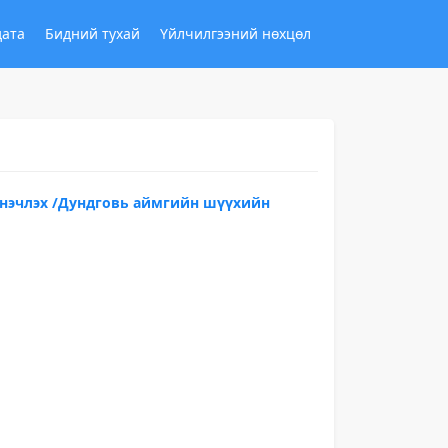
дата
Бидний тухай
Үйлчилгээний нөхцөл
нэчлэх /Дундговь аймгийн шүүхийн