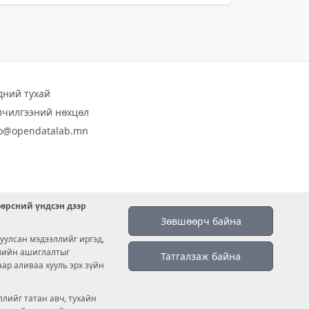
дний тухай
лчилгээний нөхцөл
fo@opendatalab.mn
өөрсний үндсэн дээр
Зөвшөөрч байна
уулсан мэдээллийг иргэд,
емийн ашиглалтыг
Татгалзаж байна
аар аливаа хууль эрх зүйн
лийг татан авч, тухайн