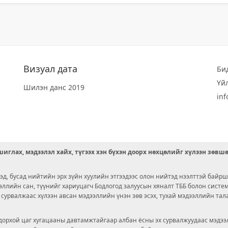
Визуал дата
Би
Үй
Шилэн данс 2019
in
иглах, мэдээлэл хайх, түгээх хэн бүхэн доорх нөхцөлийг хүлээн зөвш
д, бусад нийтийн эрх зүйн хуулийн этгээдээс олон нийтэд нээлттэй байрш
ээллийн сан, түүнийг хариуцагч Бодлогод залуусын хяналт ТББ болон сист
х сурвалжаас хүлээн авсан мэдээллийн үнэн зөв эсэх, тухай мэдээллийн тал
орхой цаг хугацааны давтамжтайгаар албан ёсны эх сурвалжуудаас мэдээл
© 2026 OPENDATA LAB MONGOLIA.