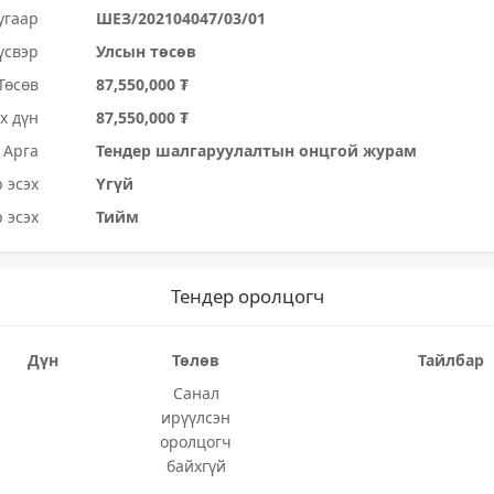
угаар
ШЕЗ/202104047/03/01
үсвэр
Улсын төсөв
Төсөв
87,550,000 ₮
х дүн
87,550,000 ₮
Арга
Тендер шалгаруулалтын онцгой журам
 эсэх
Үгүй
 эсэх
Тийм
Тендер оролцогч
Дүн
Төлөв
Тайлбар
Санал
ирүүлсэн
оролцогч
байхгүй