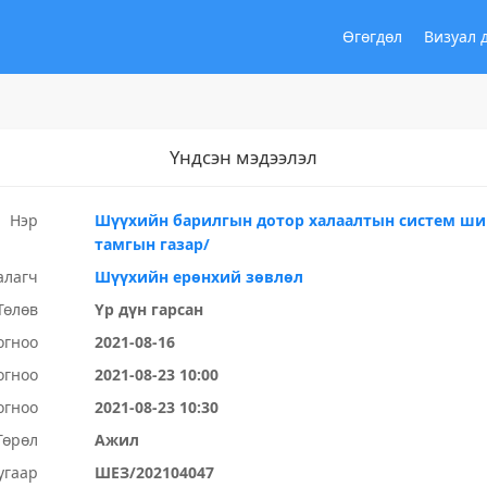
Өгөгдөл
Визуал 
Үндсэн мэдээлэл
Нэр
Шүүхийн барилгын дотор халаалтын систем ши
тамгын газар/
алагч
Шүүхийн ерөнхий зөвлөл
Төлөв
Үр дүн гарсан
огноо
2021-08-16
огноо
2021-08-23 10:00
огноо
2021-08-23 10:30
Төрөл
Ажил
угаар
ШЕЗ/202104047