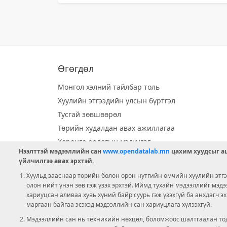
Өгөгдөл
Монгол хэлний тайлбар толь
Хуулийн этгээдийн улсын бүртгэл
Тусгай зөвшөөрөл
Төрийн худалдан авах ажиллагаа
Хөрөнгө орлогын мэдүүлэг
Нээлттэй мэдээллийн сан
www.opendatalab.mn
цахим хуудсыг аш
Орон нутгийн хөгжлийн сан
үйлчилгээ авах эрхтэй.
Шилэн данс
Хуульд зааснаар төрийн болон орон нутгийн өмчийн хуулийн этгээ
Ээлжит сонгууль
олон нийт үнэн зөв гэж үзэх эрхтэй. Иймд тухайн мэдээллийг мэд
хариуцсан аливаа хувь хүний байр суурь гэж үзэхгүй ба анхдагч э
Ашигт малтмал тусгай зөвшөөрөл
маргаан байгаа эсэхэд мэдээллийн сан хариуцлага хүлээхгүй.
Мэдээллийн сан нь техникийн нөхцөл, боломжоос шалтгаалан тод