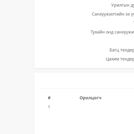
Урилгын д
Санхүүжилтийн эх ү
Тухайн онд санхүүжи
Багц тендер
Цахим тендер
#
Оролцогч
1