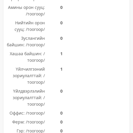
Амины орон сууц:
0
/тоогоор/
Нийтийн орон
0
сууц: /тоогоор/
Зуслангийн
0
байшин: /тоогоор/
Хашаа байшин: /
1
тоогоор/
Үйлчилгээний
1
зориулалттай: /
тоогоор/
Үйлдвэрлэлийн
0
зориулалттай: /
тоогоор/
Оффис: /тоогоор/
0
Ферм: /тоогоор/
0
Гэр: /тоогоор/
0