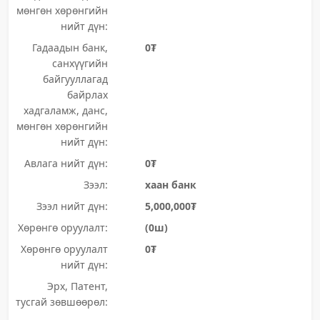
мөнгөн хөрөнгийн
нийт дүн:
Гадаадын банк,
0₮
санхүүгийн
байгууллагад
байрлах
хадгаламж, данс,
мөнгөн хөрөнгийн
нийт дүн:
Авлага нийт дүн:
0₮
Зээл:
хаан банк
Зээл нийт дүн:
5,000,000₮
Хөрөнгө оруулалт:
(0ш)
Хөрөнгө оруулалт
0₮
нийт дүн:
Эрх, Патент,
тусгай зөвшөөрөл: