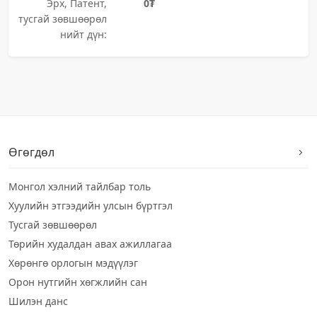
Эрх, Патент,
0₮
тусгай зөвшөөрөл
нийт дүн:
Өгөгдөл
Монгол хэлний тайлбар толь
Хуулийн этгээдийн улсын бүртгэл
Тусгай зөвшөөрөл
Төрийн худалдан авах ажиллагаа
Хөрөнгө орлогын мэдүүлэг
Орон нутгийн хөгжлийн сан
Шилэн данс