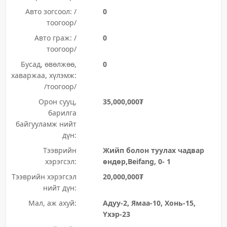
Авто зогсоол: /
0
тоогоор/
Авто граж: /
0
тоогоор/
Бусад, өвөлжөө,
0
хаваржаа, хүлэмж:
/тоогоор/
Орон сууц,
35,000,000₮
барилга
байгууламж нийт
дүн:
Тээврийн
Жийп болон туулах чадвар
хэрэгсэл:
өндөр,Beifang, 0- 1
Тээврийн хэрэгсэл
20,000,000₮
нийт дүн:
Мал, аж ахуй:
Адуу-2, Ямаа-10, Хонь-15,
Үхэр-23