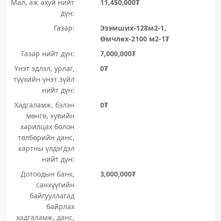
Мал, аж ахуй нийт
11,450,000₮
дүн:
Газар:
Эзэмших-128м2-1,
Өмчлөх-2100 м2-1₮
Газар нийт дүн:
7,000,000₮
Үнэт эдлэл, урлаг,
0₮
түүхийн үнэт зүйл
нийт дүн:
Хадгаламж, бэлэн
0₮
мөнгө, хувийн
харилцах болон
төлбөрийн данс,
картны үлдэгдэл
нийт дүн:
Дотоодын банк,
3,000,000₮
санхүүгийн
байгууллагад
байрлах
хадгаламж, данс,