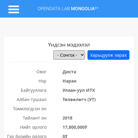
Үндсэн мэдээлэл
Овог
Диста
Нэр
Наран
Байгууллага
Улаан-уул ИТХ
Албан тушаал
Төлөөлөгч (УТ)
Томилогдсон он
Тайлант он
2018
Нийт орлого
17,800,000₮
Гэр бүлийн орлого
0₮