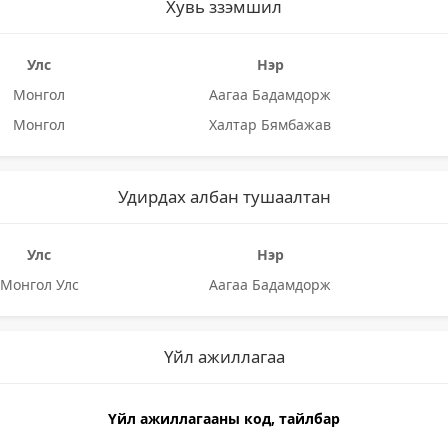
Хувь ззэмшил
Улс
Нэр
Монгол
Аагаа Бадамдорж
Монгол
Халтар Бямбажав
Удирдах албан тушаалтан
Улс
Нэр
Монгол Улс
Аагаа Бадамдорж
Үйл ажиллагаа
Үйл ажиллагааны код, тайлбар