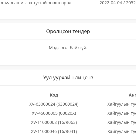
лтмал ашиглах тусгай зөвшөөрөл
2022-04-04 / 2052
Оролцсон тендер
Мэдээлэл байхгүй.
Уул уурхайн лиценз
Код
Ан
XV-63000024 (63000024)
Хайгуулын ту
XV-46000065 (00020X)
Хайгуулын ту
XV-11000068 (16/R063)
Хайгуулын ту
XV-11000046 (16/R041)
Хайгуулын ту