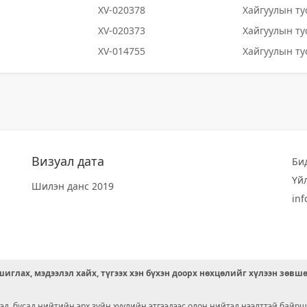
XV-020378
Хайгуулын ту
XV-020373
Хайгуулын ту
XV-014755
Хайгуулын ту
Визуал дата
Би
Үй
Шилэн данс 2019
in
иглах, мэдээлэл хайх, түгээх хэн бүхэн доорх нөхцөлийг хүлээн зөвш
д, бусад нийтийн эрх зүйн хуулийн этгээдээс олон нийтэд нээлттэй байрш