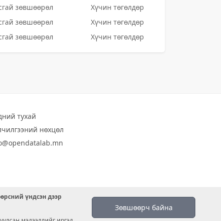
сгай зөвшөөрөл
Хүчин төгөлдөр
сгай зөвшөөрөл
Хүчин төгөлдөр
сгай зөвшөөрөл
Хүчин төгөлдөр
дний тухай
лчилгээний нөхцөл
fo@opendatalab.mn
өөрсний үндсэн дээр
Зөвшөөрч байна
уулсан мэдээллийг иргэд,