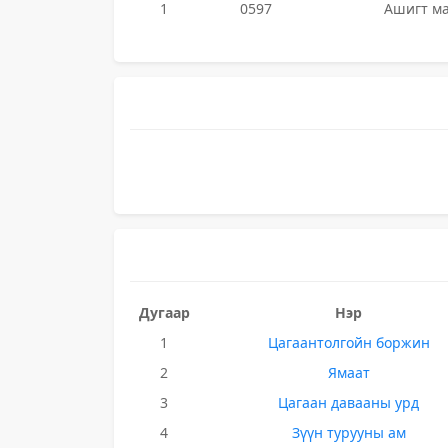
1
0597
Ашигт ма
Дугаар
Нэр
1
Цагаантолгойн боржин
2
Ямаат
3
Цагаан давааны урд
4
Зүүн турууны ам