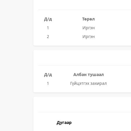
Д/д
Төрөл
1
Иргэн
2
Иргэн
Д/д
Албан тушаал
1
Гүйцэтгэх захирал
Дугаар