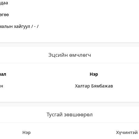
лдаа
өгөө
алын хайгуул / - /
Эцсийн өмчлөгч
лал
Нэр
эн
Халтар Бямбажав
Тусгай зөвшөөрөл
Нэр
Хүчинтэй