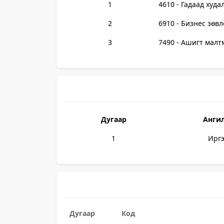
1
4610 - Гадаад худа
2
6910 - Бизнес зөвл
3
7490 - Ашигт малтм
Дугаар
Анги
1
Ирг
Дугаар
Код