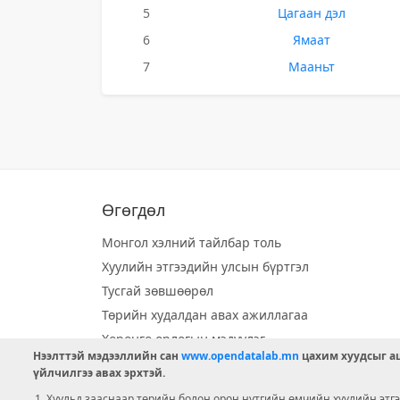
5
Цагаан дэл
6
Ямаат
7
Мааньт
Өгөгдөл
Монгол хэлний тайлбар толь
Хуулийн этгээдийн улсын бүртгэл
Тусгай зөвшөөрөл
Төрийн худалдан авах ажиллагаа
Хөрөнгө орлогын мэдүүлэг
Нээлттэй мэдээллийн сан
www.opendatalab.mn
цахим хуудсыг аш
Орон нутгийн хөгжлийн сан
үйлчилгээ авах эрхтэй.
Шилэн данс
Хуульд зааснаар төрийн болон орон нутгийн өмчийн хуулийн этгээ