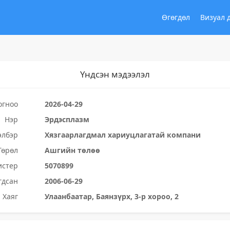
Өгөгдөл
Визуал 
Үндсэн мэдээлэл
огноо
2026-04-29
Нэр
Эрдэсплазм
элбэр
Хязгаарлагдмал хариуцлагатай компани
Төрөл
Ашгийн төлөө
истер
5070899
гдсан
2006-06-29
Хаяг
Улаанбаатар, Баянзүрх, 3-р хороо, 2