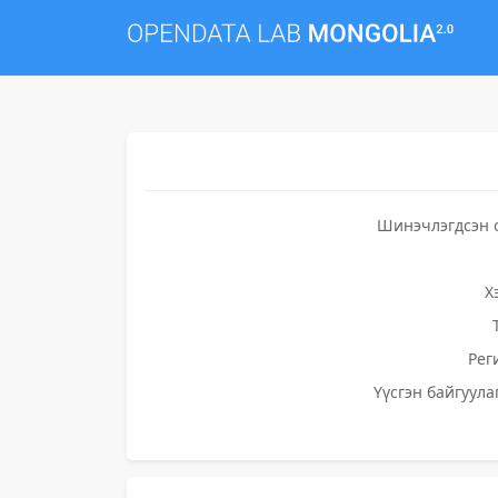
Шинэчлэгдсэн 
Х
Рег
Үүсгэн байгуула