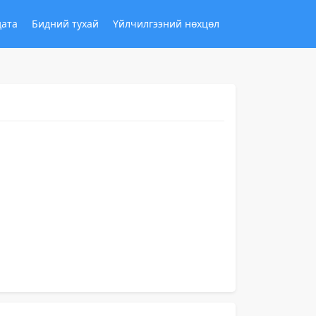
дата
Бидний тухай
Үйлчилгээний нөхцөл