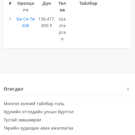
#
Оролцо
Дүн
Төл
Тайлбар
гч
өв
1
Би Си Ти
138,477,
Ша
ХХК
800 ₮
лга
рса
н
Өгөгдөл
Монгол хэлний тайлбар толь
Хуулийн этгээдийн улсын бүртгэл
Тусгай зөвшөөрөл
Төрийн худалдан авах ажиллагаа