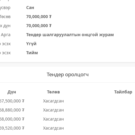
үсвэр
Сан
Төсөв
70,000,000 ₮
х дүн
70,000,000 ₮
Арга
Тендер шалгаруулалтын онцгой журам
 эсэх
Үгүй
 эсэх
Тийм
Тендер оролцогч
Дүн
Төлөв
Тайлбар
67,500,000 ₮
Хасагдсан
68,880,000 ₮
Хасагдсан
68,000,000 ₮
Хасагдсан
69,520,000 ₮
Хасагдсан