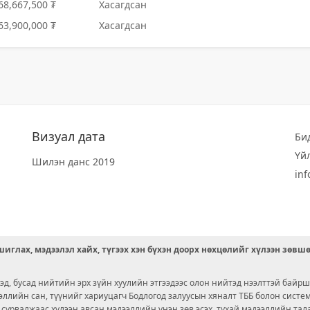
68,667,500 ₮
Хасагдсан
63,900,000 ₮
Хасагдсан
Визуал дата
Би
Үй
Шилэн данс 2019
in
иглах, мэдээлэл хайх, түгээх хэн бүхэн доорх нөхцөлийг хүлээн зөвш
д, бусад нийтийн эрх зүйн хуулийн этгээдээс олон нийтэд нээлттэй байрш
ээллийн сан, түүнийг хариуцагч Бодлогод залуусын хяналт ТББ болон сист
х сурвалжаас хүлээн авсан мэдээллийн үнэн зөв эсэх, тухай мэдээллийн тал