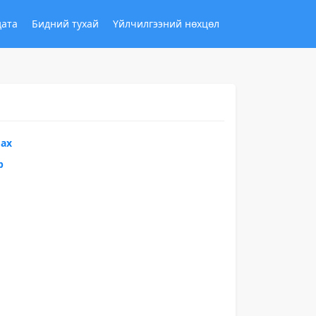
дата
Бидний тухай
Үйлчилгээний нөхцөл
вах
р