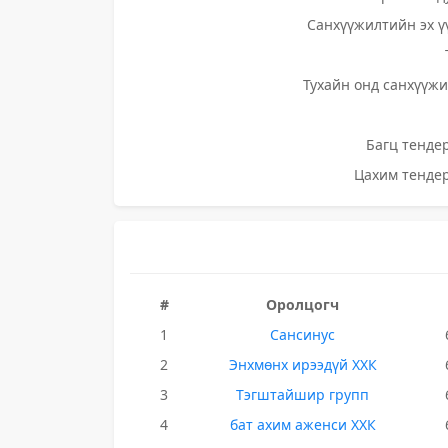
Санхүүжилтийн эх ү
Тухайн онд санхүүжи
Багц тендер
Цахим тендер
#
Оролцогч
1
Сансинус
2
Энхмөнх ирээдүй ХХК
3
Тэгштайшир групп
4
бат ахим аженси ХХК