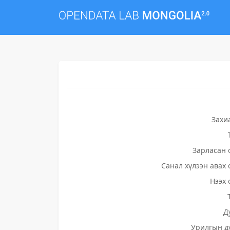
Захи
Зарласан 
Санал хүлээн авах 
Нээх 
Д
Урилгын д