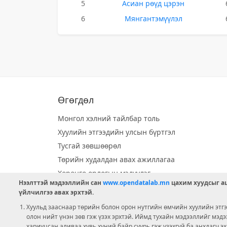
5
Асиан рөүд цэрэн
6
Мянгантэмүүлэл
Өгөгдөл
Монгол хэлний тайлбар толь
Хуулийн этгээдийн улсын бүртгэл
Тусгай зөвшөөрөл
Төрийн худалдан авах ажиллагаа
Хөрөнгө орлогын мэдүүлэг
Нээлттэй мэдээллийн сан
www.opendatalab.mn
цахим хуудсыг аш
Орон нутгийн хөгжлийн сан
үйлчилгээ авах эрхтэй.
Шилэн данс
Хуульд зааснаар төрийн болон орон нутгийн өмчийн хуулийн этгээ
Ээлжит сонгууль
олон нийт үнэн зөв гэж үзэх эрхтэй. Иймд тухайн мэдээллийг мэд
хариуцсан аливаа хувь хүний байр суурь гэж үзэхгүй ба анхдагч э