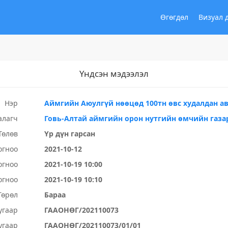
Өгөгдөл
Визуал 
Үндсэн мэдээлэл
Нэр
Аймгийн Аюулгүй нөөцөд 100тн өвс худалдан а
алагч
Говь-Алтай аймгийн орон нутгийн өмчийн газа
Төлөв
Үр дүн гарсан
огноо
2021-10-12
огноо
2021-10-19 10:00
огноо
2021-10-19 10:10
Төрөл
Бараа
угаар
ГААОНӨГ/202110073
угаар
ГААОНӨГ/202110073/01/01