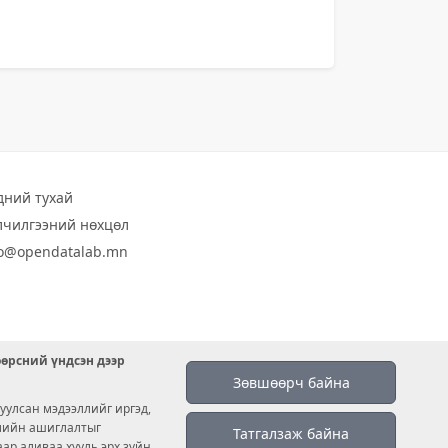
дний тухай
лчилгээний нөхцөл
fo@opendatalab.mn
өөрсний үндсэн дээр
Зөвшөөрч байна
уулсан мэдээллийг иргэд,
емийн ашиглалтыг
Татгалзаж байна
аар аливаа хууль эрх зүйн