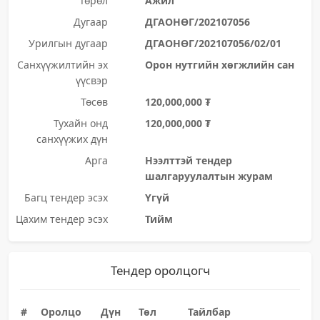
Төрөл
Ажил
Дугаар
ДГАОНӨГ/202107056
Урилгын дугаар
ДГАОНӨГ/202107056/02/01
Санхүүжилтийн эх
Орон нутгийн хөгжлийн сан
үүсвэр
Төсөв
120,000,000 ₮
Тухайн онд
120,000,000 ₮
санхүүжих дүн
Арга
Нээлттэй тендер
шалгаруулалтын журам
Багц тендер эсэх
Үгүй
Цахим тендер эсэх
Тийм
Тендер оролцогч
#
Оролцо
Дүн
Төл
Тайлбар