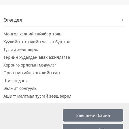
Өгөгдөл
Монгол хэлний тайлбар толь
Хуулийн этгээдийн улсын бүртгэл
Тусгай зөвшөөрөл
Төрийн худалдан авах ажиллагаа
Хөрөнгө орлогын мэдүүлэг
Орон нутгийн хөгжлийн сан
Шилэн данс
Ээлжит сонгууль
Ашигт малтмал тусгай зөвшөөрөл
Визуал дата
Зөвшөөрч байна
Шилэн данс 2019