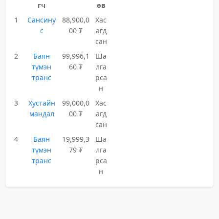
гч
өв
1
Сансину
88,900,0
Хас
с
00 ₮
агд
сан
2
Баян
99,996,1
Ша
түмэн
60 ₮
лга
транс
рса
н
3
Хустайн
99,000,0
Хас
мандал
00 ₮
агд
сан
4
Баян
19,999,3
Ша
түмэн
79 ₮
лга
транс
рса
н