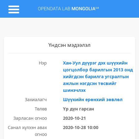
Үндсэн мэдээлэл
Нэр
Хан-Уул дүүрэг дэх шүүхийн
цогцолбор барилгын 2013 онд
хийгдсэн барилга угсралтын
ажлын нэгдсэн төсвийг
шинэчлэх
Захиалагч
Шүүхийн ерөнхий зөвлөл
Төлөв
Үр дүн гарсан
Зарласан огноо
2020-10-21
Санал хүлээн авах
2020-10-28 10:00
огноо