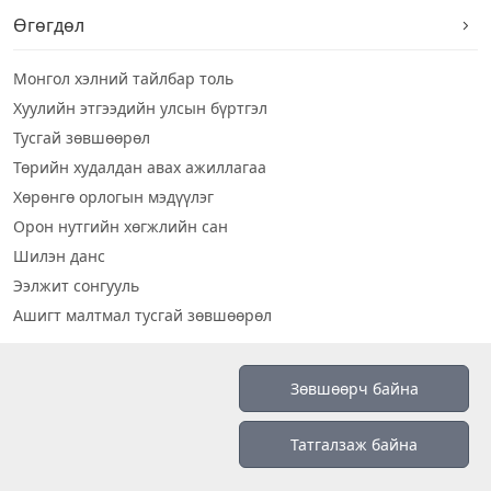
Өгөгдөл
Монгол хэлний тайлбар толь
Хуулийн этгээдийн улсын бүртгэл
Тусгай зөвшөөрөл
Төрийн худалдан авах ажиллагаа
Хөрөнгө орлогын мэдүүлэг
Орон нутгийн хөгжлийн сан
Шилэн данс
Ээлжит сонгууль
Ашигт малтмал тусгай зөвшөөрөл
Визуал дата
Зөвшөөрч байна
Шилэн данс 2019
Татгалзаж байна
Бидний тухай
Үйлчилгээний нөхцөл