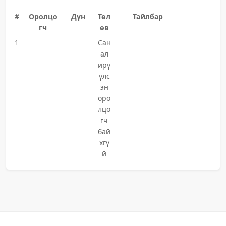
#
Оролцо
Дүн
Төл
Тайлбар
гч
өв
1
Сан
ал
ирү
үлс
эн
оро
лцо
гч
бай
хгү
й