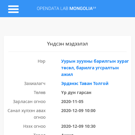
Үндсэн мэдээлэл
Нэр
Уурын зуухны барилгын зураг
төсөл, барилга угсралтын
ажил
Захиалагч
Эрдэнэс Таван Толгой
Төлөв
Үр дүн гарсан
Зарласан огноо
2020-11-05
Санал хүлээн авах
2020-12-09 10:00
огноо
Нээх огноо
2020-12-09 10:30