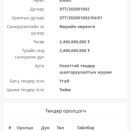
Төрөл
Ажил
Дугаар
ЭТТ/202001002
Урилгын дугаар
ЭТТ/202001002/04/01
Санхүүжилтийн эх
Өөрийн хөрөнгө
үүсвэр
Төсөв
2,400,000,000 ₮
Тухайн онд
2,400,000,000 ₮
санхүүжих дүн
Арга
Нээлттэй тендер
шалгаруулалтын журам
Багц тендер эсэх
Үгүй
Цахим тендер эсэх
Тийм
Тендер оролцогч
#
Оролцо
Дүн
Төл
Тайлбар