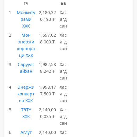
гч
өв
1
Монкиту
2,180,32
Хас
рами
0,193 ₮
агд
ХХК
сан
2
Мон
1,697,02
Хас
энержи
8,000 ₮
агд
корпора
сан
ци ХХК
3
Саруулс
1,982,58
Хас
айхан
8,242 ₮
агд
сан
4
Энержи
1,998,17
Хас
конверт
7,500 ₮
агд
ер ХХК
сан
5
ТЭТҮ
2,140,00
Хас
ХХК
0,035 ₮
агд
сан
6
Аглут
2,140,00
Хас