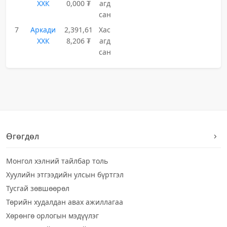
ХХК
0,000 ₮
агд
сан
7
Аркади
2,391,61
Хас
ХХК
8,206 ₮
агд
сан
Өгөгдөл
Монгол хэлний тайлбар толь
Хуулийн этгээдийн улсын бүртгэл
Тусгай зөвшөөрөл
Төрийн худалдан авах ажиллагаа
Хөрөнгө орлогын мэдүүлэг