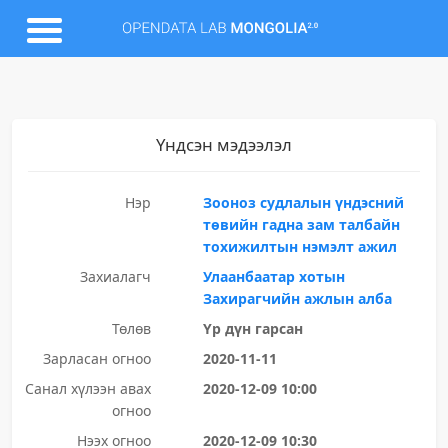
Үндсэн мэдээлэл
Нэр
Зооноз судлалын үндэсний
төвийн гадна зам талбайн
тохижилтын нэмэлт ажил
Захиалагч
Улаанбаатар хотын
Захирагчийн ажлын алба
Төлөв
Үр дүн гарсан
Зарласан огноо
2020-11-11
Санал хүлээн авах
2020-12-09 10:00
огноо
Нээх огноо
2020-12-09 10:30