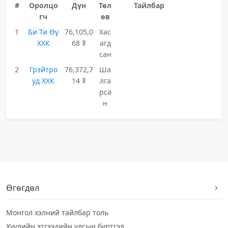
#
Оролцо
Дүн
Төл
Тайлбар
гч
өв
1
Би Ти Өү
76,105,0
Хас
ХХК
68 ₮
агд
сан
2
Грэйтро
76,372,7
Ша
уд ХХК
14 ₮
лга
рса
н
Өгөгдөл
Монгол хэлний тайлбар толь
Хуулийн этгээдийн улсын бүртгэл