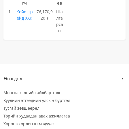
гч
өв
1
Койоттр
76,170,9
Ша
ейд ХХК
20 ₮
лга
рса
н
Өгөгдөл
Монгол хэлний тайлбар толь
Хуулийн этгээдийн улсын бүртгэл
Тусгай зөвшөөрөл
Төрийн худалдан авах ажиллагаа
Хөрөнгө орлогын мэдүүлэг