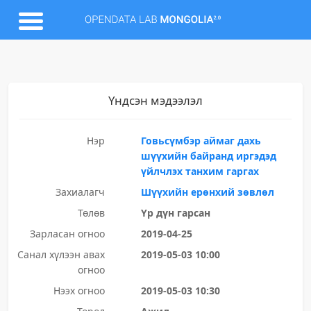
Үндсэн мэдээлэл
Нэр
Говьсүмбэр аймаг дахь
шүүхийн байранд иргэдэд
үйлчлэх танхим гаргах
Захиалагч
Шүүхийн ерөнхий зөвлөл
Төлөв
Үр дүн гарсан
Зарласан огноо
2019-04-25
Санал хүлээн авах
2019-05-03 10:00
огноо
Нээх огноо
2019-05-03 10:30