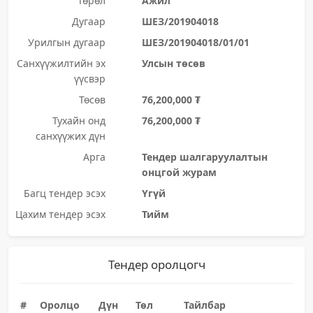
Төрөл
Ажил
Дугаар
ШЕЗ/201904018
Урилгын дугаар
ШЕЗ/201904018/01/01
Санхүүжилтийн эх
Улсын төсөв
үүсвэр
Төсөв
76,200,000 ₮
Тухайн онд
76,200,000 ₮
санхүүжих дүн
Арга
Тендер шалгаруулалтын
онцгой журам
Багц тендер эсэх
Үгүй
Цахим тендер эсэх
Тийм
Тендер оролцогч
#
Оролцо
Дүн
Төл
Тайлбар