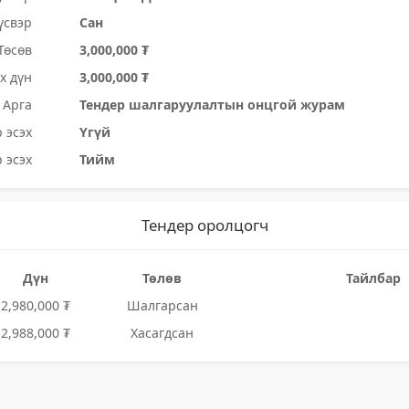
үсвэр
Сан
Төсөв
3,000,000 ₮
х дүн
3,000,000 ₮
Арга
Тендер шалгаруулалтын онцгой журам
 эсэх
Үгүй
 эсэх
Тийм
Тендер оролцогч
Дүн
Төлөв
Тайлбар
2,980,000 ₮
Шалгарсан
2,988,000 ₮
Хасагдсан