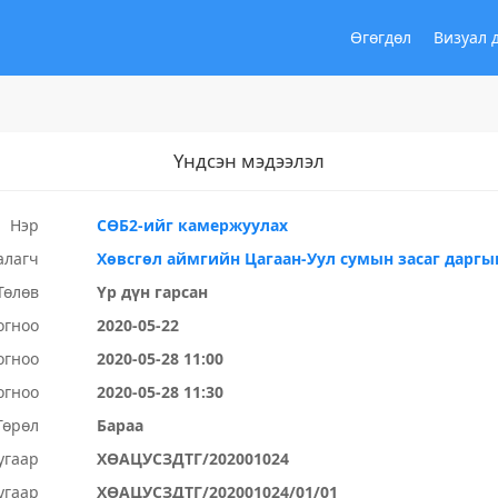
Өгөгдөл
Визуал 
Үндсэн мэдээлэл
Нэр
СӨБ2-ийг камержуулах
алагч
Хөвсгөл аймгийн Цагаан-Уул сумын засаг даргы
Төлөв
Үр дүн гарсан
огноо
2020-05-22
огноо
2020-05-28 11:00
огноо
2020-05-28 11:30
Төрөл
Бараа
угаар
ХӨАЦУСЗДТГ/202001024
угаар
ХӨАЦУСЗДТГ/202001024/01/01