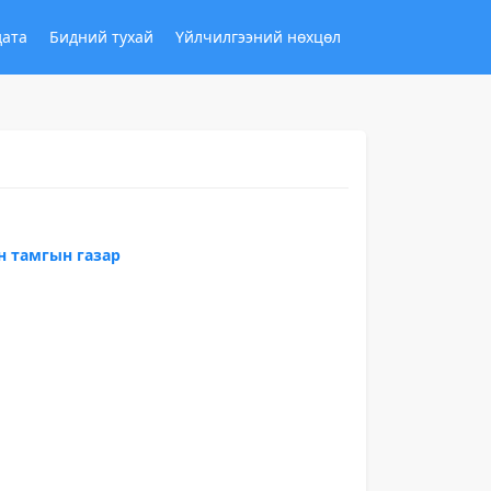
дата
Бидний тухай
Үйлчилгээний нөхцөл
н тамгын газар