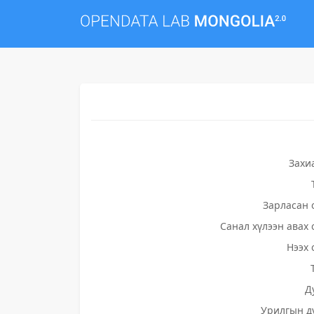
Захи
Зарласан 
Санал хүлээн авах 
Нээх 
Д
Урилгын д