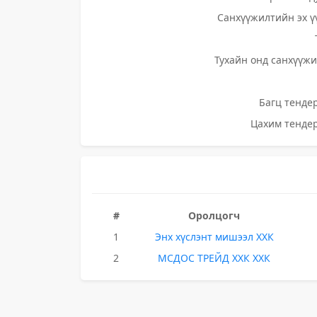
Санхүүжилтийн эх ү
Тухайн онд санхүүжи
Багц тендер
Цахим тендер
#
Оролцогч
1
Энх хүслэнт мишээл ХХК
2
МСДОС ТРЕЙД ХХК ХХК