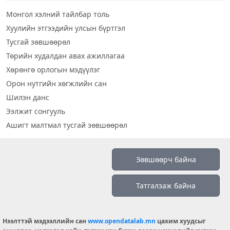
Монгол хэлний тайлбар толь
Хуулийн этгээдийн улсын бүртгэл
Тусгай зөвшөөрөл
Төрийн худалдан авах ажиллагаа
Хөрөнгө орлогын мэдүүлэг
Орон нутгийн хөгжлийн сан
Шилэн данс
Ээлжит сонгууль
Ашигт малтмал тусгай зөвшөөрөл
Визуал дата
Зөвшөөрч байна
Шилэн данс 2019
Татгалзаж байна
Бидний тухай
Үйлчилгээний нөхцөл
info@opendatalab.mn
Нээлттэй мэдээллийн сан
www.opendatalab.mn
цахим хуудсыг