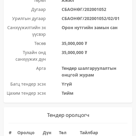
Төрөл
Ажил
Дугаар
СБАОНӨГ/202001052
Урилгын дугаар
СБАОНӨГ/202001052/02/01
Санхүүжилтийн эх
Орон нутгийн замын сан
үүсвэр
Төсөв
35,000,000 ₮
Тухайн онд
35,000,000 ₮
санхүүжих дүн
Арга
Тендер шалгаруулалтын
онцгой журам
Багц тендер эсэх
Үгүй
Цахим тендер эсэх
Тийм
Тендер оролцогч
#
Оролцо
Дүн
Төл
Тайлбар