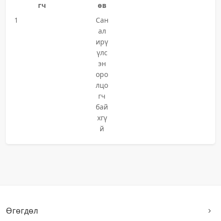
гч
өв
1
Сан
ал
ирү
үлс
эн
оро
лцо
гч
бай
хгү
й
Өгөгдөл