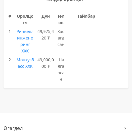
#
Оролцо
Дүн
Төл
Тайлбар
гч
өв
1
Ричвелл
49,975,4
Хас
инжене
20 ₮
агд
ринг
сан
ХХК
2
Монкузб
49,000,0
Ша
асс ХХК
00 ₮
лга
рса
н
Өгөгдөл