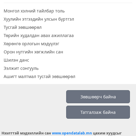
Монгол хэлний тайлбар толь
Хуулийн этгээдийн улсын бүртгэл
Тусгай зөвшөөрөл
Төрийн худалдан авах ажиллагаа
Хөрөнгө орлогын мэдүүлэг
Орон нутгийн хөгжлийн сан
Шилэн данс
Ээлжит сонгууль
Ашигт малтмал тусгай зөвшөөрөл
Визуал дата
Зөвшөөрч байна
Шилэн данс 2019
Татгалзаж байна
Бидний тухай
Үйлчилгээний нөхцөл
info@opendatalab.mn
Нээлттэй мэдээллийн сан
www.opendatalab.mn
цахим хуудсыг