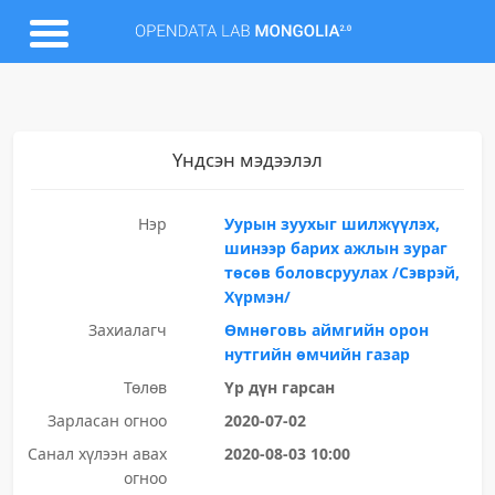
Үндсэн мэдээлэл
Нэр
Уурын зуухыг шилжүүлэх,
шинээр барих ажлын зураг
төсөв боловсруулах /Сэврэй,
Хүрмэн/
Захиалагч
Өмнөговь аймгийн орон
нутгийн өмчийн газар
Төлөв
Үр дүн гарсан
Зарласан огноо
2020-07-02
Санал хүлээн авах
2020-08-03 10:00
огноо