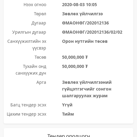
Нээх огноо
2020-08-03 10:05
Төрөл
Зөвлөх үйлчилгээ
Дугаар
ӨМАОНӨГ/202012136
Урилгын дугаар
ӨМАОНӨГ/202012136/02/02
Санхүүжилтийн эх
Орон нутгийн төсөв
үүсвэр
Төсөв
50,000,000 ₮
Тухайн онд
50,000,000 ₮
санхүүжих дүн
Арга
Зөвлөх үйлчилгээний
гүйцэтгэгчийг сонгон
шалгаруулах журам
Багц тендер эсэх
Үгүй
Цахим тендер эсэх
Тийм
Тендер оролцогч