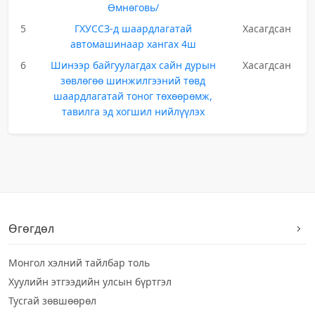
Өмнөговь/
5
ГХУССЗ-д шаардлагатай
Хасагдсан
автомашинаар хангах 4ш
6
Шинээр байгуулагдах сайн дурын
Хасагдсан
зөвлөгөө шинжилгээний төвд
шаардлагатай тоног төхөөрөмж,
тавилга эд хогшил нийлүүлэх
Өгөгдөл
Монгол хэлний тайлбар толь
Хуулийн этгээдийн улсын бүртгэл
Тусгай зөвшөөрөл