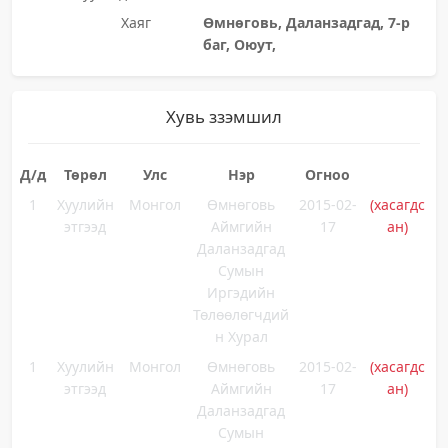
Хаяг
Өмнөговь, Даланзадгад, 7-р
баг, Оюут,
Хувь ззэмшил
Д/д
Төрөл
Улс
Нэр
Огноо
1
Хуулийн
Монгол
Өмнөговь
2015-02-
(хасагдс
этгээд
Аймгийн
17
ан)
Даланзадгад
Сумын
Иргэдийн
Төлөөлөгчдий
н Хурал
1
Хуулийн
Монгол
Өмнөговь
2015-02-
(хасагдс
этгээд
Аймгийн
17
ан)
Даланзадгад
Сумын