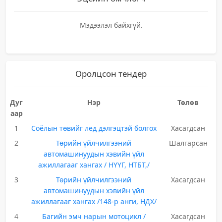
Мэдээлэл байхгүй.
Оролцсон тендер
Дуг
Нэр
Төлөв
аар
1
Соёлын төвийг лед дэлгэцтэй болгох
Хасагдсан
2
Төрийн үйлчилгээний
Шалгарсан
автомашинуудын хэвийн үйл
ажиллагааг хангах / НҮҮГ, НТБТ,/
3
Төрийн үйлчилгээний
Хасагдсан
автомашинуудын хэвийн үйл
ажиллагааг хангах /148-р анги, НДХ/
4
Багийн эмч нарын мотоцикл /
Хасагдсан