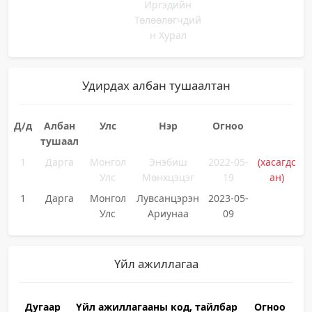
Иргэдийн
Төлөөлөгчдий
н Хурал
Удирдах албан тушаалтан
Д/д
Албан
Улс
Нэр
Огноо
тушаал
1
Дарга
Монгол
Энэбиш
2022-05-
(хасагдс
Улс
Мөнхцэцэг
19
ан)
1
Дарга
Монгол
Лувсанцэрэн
2023-05-
Улс
Ариунаа
09
Үйл ажиллагаа
Дугаар
Үйл ажиллагааны код, тайлбар
Огноо