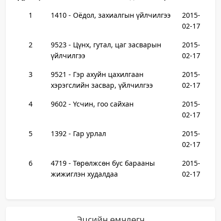
1
1410 - Оёдол, захиалгын үйлчилгээ
2015-
02-17
2
9523 - Цүнх, гутал, цаг засварын
2015-
үйлчилгээ
02-17
3
9521 - Гэр ахуйн цахилгаан
2015-
хэрэгслийн засвар, үйлчилгээ
02-17
4
9602 - Үсчин, гоо сайхан
2015-
02-17
5
1392 - Гар урлал
2015-
02-17
6
4719 - Төрөлжсөн бус барааны
2015-
жижиглэн худалдаа
02-17
Эцсийн өмчлөгч