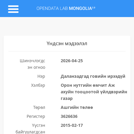
Үндсэн мэдээлэл
Шинэчлэгдс
2026-04-25
эн огноо
Нэр
Даланзадгад говийн ирээдүй
Хэлбэр
Орон нутгийн өмчит Аж
ахуйн тооцоотой үйлдвэрийн
газар
Төрөл
Ашгийн төлөө
Регистер
3626636
Үүсгэн
2015-02-17
байгуулагдсан