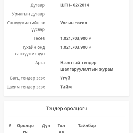
Дугаар
ШТН- 02/2014
Урилгын дугаар
Санхүүжилтийн эх
Улсын төсөв
үүсвэр
Төсөв
1,021,703,900 ₮
Тухайн онд
1,021,703,900 ₮
санхүүжих дүн
Арга
Нээлттэй тендер
шалгаруулалтын журам
Багц тендер эсэх
Үгүй
Цахим тендер эсэх
Тийм
Тендер оролцогч
#
Оролцо
Дүн
Төл
Тайлбар
гч
өв