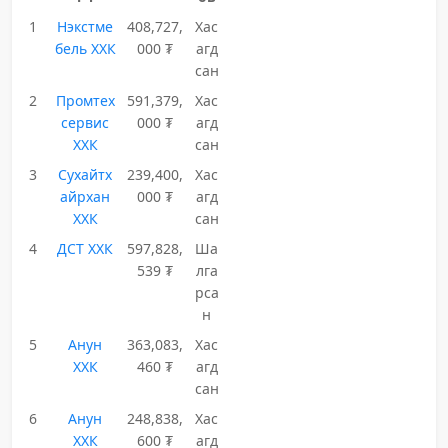
1
Нэкстме
408,727,
Хас
бель ХХК
000 ₮
агд
сан
2
Промтех
591,379,
Хас
сервис
000 ₮
агд
ХХК
сан
3
Сухайтх
239,400,
Хас
айрхан
000 ₮
агд
ХХК
сан
4
ДСТ ХХК
597,828,
Ша
539 ₮
лга
рса
н
5
Анун
363,083,
Хас
ХХК
460 ₮
агд
сан
6
Анун
248,838,
Хас
ХХК
600 ₮
агд