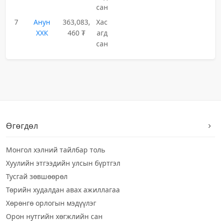
сан
7
Анун
363,083,
Хас
ХХК
460 ₮
агд
сан
Өгөгдөл
Монгол хэлний тайлбар толь
Хуулийн этгээдийн улсын бүртгэл
Тусгай зөвшөөрөл
Төрийн худалдан авах ажиллагаа
Хөрөнгө орлогын мэдүүлэг
Орон нутгийн хөгжлийн сан