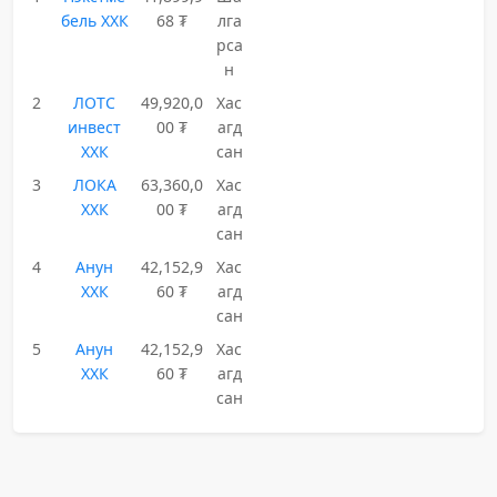
бель ХХК
68 ₮
лга
рса
н
2
ЛОТС
49,920,0
Хас
инвест
00 ₮
агд
ХХК
сан
3
ЛОКА
63,360,0
Хас
ХХК
00 ₮
агд
сан
4
Анун
42,152,9
Хас
ХХК
60 ₮
агд
сан
5
Анун
42,152,9
Хас
ХХК
60 ₮
агд
сан