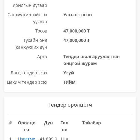
Урилгын дугаар
Санхүүжилтийн эх
Улсын төсөв
үүсвэр
Төсөв
47,000,000 ₮
Тухайн онд
47,000,000 ₮
санхүүжих дүн
Арга
Тендер шалгаруулалтын
онцгой журам
Багц тендер эсэх
Үгүй
Цахим тендер эсэх
Тийм
Тендер оролцогч
#
Оролцо
Дүн
Төл
Тайлбар
гч
өв
1
Нэкстме
41,899,9
Ша