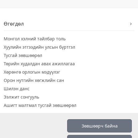
Өгөгдөл
Монгол хэлний тайлбар толь
Хуулийн этгээдийн улсын бүртгэл
Тусгай зөвшөөрөл
Төрийн худалдан авах ажиллагаа
Хөрөнгө орлогын мэдүүлэг
Орон нутгийн хөгжлийн сан
Шилэн данс
Ээлжит сонгууль
Ашигт малтмал тусгай зөвшөөрөл
Визуал дата
Зөвшөөрч байна
Шилэн данс 2019