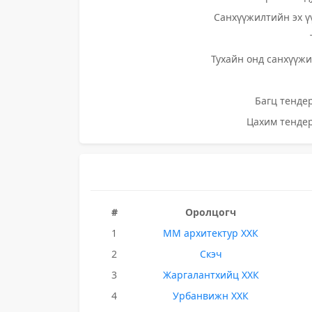
Санхүүжилтийн эх ү
Тухайн онд санхүүжи
Багц тендер
Цахим тендер
#
Оролцогч
1
ММ архитектур ХХК
2
Скэч
3
Жаргалантхийц ХХК
4
Урбанвижн ХХК