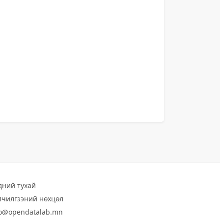
дний тухай
лчилгээний нөхцөл
fo@opendatalab.mn