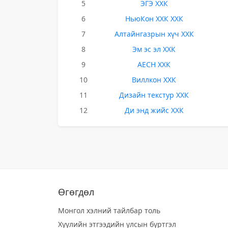
5
ЭГЭ ХХК
6
НьюКон ХХК ХХК
7
Алтайнгазрын хүч ХХК
8
Эм эс эл ХХК
9
АЕСН ХХК
10
Виллкон ХХК
11
Дизайн текстур ХХК
12
Ди энд жийс ХХК
Өгөгдөл
Монгол хэлний тайлбар толь
Хуулийн этгээдийн улсын бүртгэл