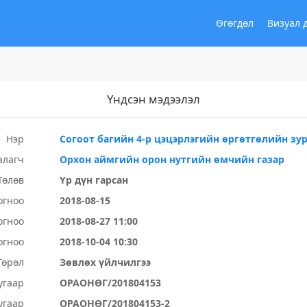
Өгөгдөл
Визуал 
Үндсэн мэдээлэл
Нэр
Согоот багийн 4-р цэцэрлэгийн өргөтгөлийн зу
алагч
Орхон аймгийн орон нутгийн өмчийн газар
Төлөв
Үр дүн гарсан
огноо
2018-08-15
огноо
2018-08-27 11:00
огноо
2018-10-04 10:30
Төрөл
Зөвлөх үйлчилгээ
угаар
ОРАОНӨГ/201804153
угаар
ОРАОНӨГ/201804153-2