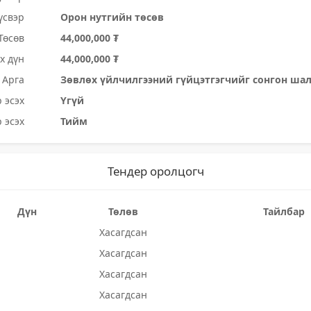
үсвэр
Орон нутгийн төсөв
Төсөв
44,000,000 ₮
х дүн
44,000,000 ₮
Арга
Зөвлөх үйлчилгээний гүйцэтгэгчийг сонгон ша
 эсэх
Үгүй
 эсэх
Тийм
Тендер оролцогч
Дүн
Төлөв
Тайлбар
Хасагдсан
Хасагдсан
Хасагдсан
Хасагдсан