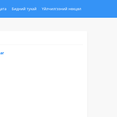
дата
Бидний тухай
Үйлчилгээний нөхцөл
раг