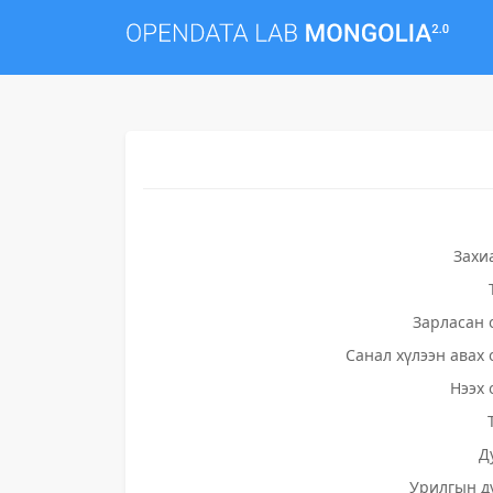
Захи
Зарласан 
Санал хүлээн авах 
Нээх 
Д
Урилгын д