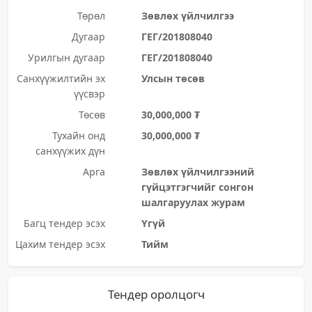
Төрөл
Зөвлөх үйлчилгээ
Дугаар
ГЕГ/201808040
Урилгын дугаар
ГЕГ/201808040
Санхүүжилтийн эх
Улсын төсөв
үүсвэр
Төсөв
30,000,000 ₮
Тухайн онд
30,000,000 ₮
санхүүжих дүн
Арга
Зөвлөх үйлчилгээний
гүйцэтгэгчийг сонгон
шалгаруулах журам
Багц тендер эсэх
Үгүй
Цахим тендер эсэх
Тийм
Тендер оролцогч