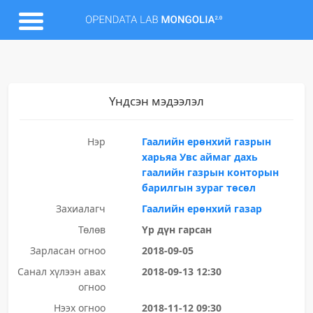
Үндсэн мэдээлэл
Нэр
Гаалийн ерөнхий газрын
харьяа Увс аймаг дахь
гаалийн газрын конторын
барилгын зураг төсөл
Захиалагч
Гаалийн ерөнхий газар
Төлөв
Үр дүн гарсан
Зарласан огноо
2018-09-05
Санал хүлээн авах
2018-09-13 12:30
огноо
Нээх огноо
2018-11-12 09:30