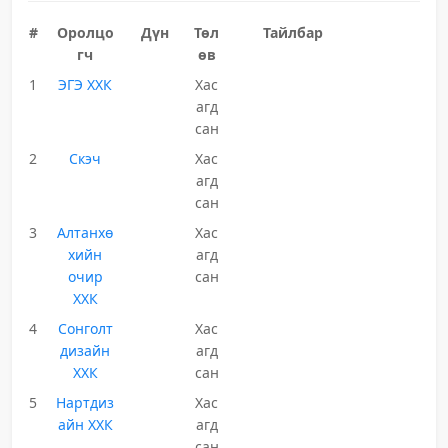
#
Оролцо
Дүн
Төл
Тайлбар
гч
өв
1
ЭГЭ ХХК
Хас
агд
сан
2
Скэч
Хас
агд
сан
3
Алтанхө
Хас
хийн
агд
очир
сан
ХХК
4
Сонголт
Хас
дизайн
агд
ХХК
сан
5
Нартдиз
Хас
айн ХХК
агд
сан