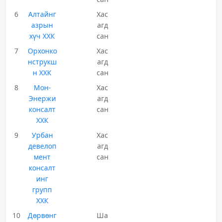
6
Алтайнг
Хас
азрын
агд
хүч ХХК
сан
7
Орхонко
Хас
нструкш
агд
н ХХК
сан
8
Мон-
Хас
Энержи
агд
консалт
сан
ХХК
9
Урбан
Хас
девелоп
агд
мент
сан
консалт
инг
групп
ХХК
10
Дөрвөнг
Ша