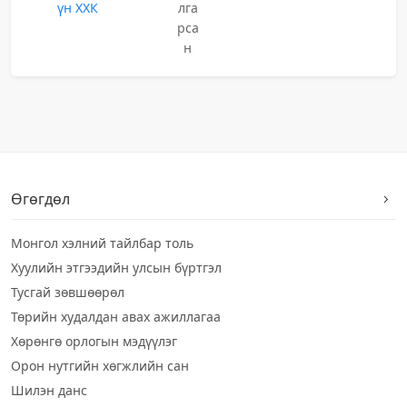
үн ХХК
лга
рса
н
Өгөгдөл
Монгол хэлний тайлбар толь
Хуулийн этгээдийн улсын бүртгэл
Тусгай зөвшөөрөл
Төрийн худалдан авах ажиллагаа
Хөрөнгө орлогын мэдүүлэг
Орон нутгийн хөгжлийн сан
Шилэн данс