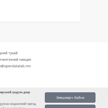
дний тухай
лчилгээний нөхцөл
fo@opendatalab.mn
өөрсний үндсэн дээр
Зөвшөөрч байна
уулсан мэдээллийг иргэд,