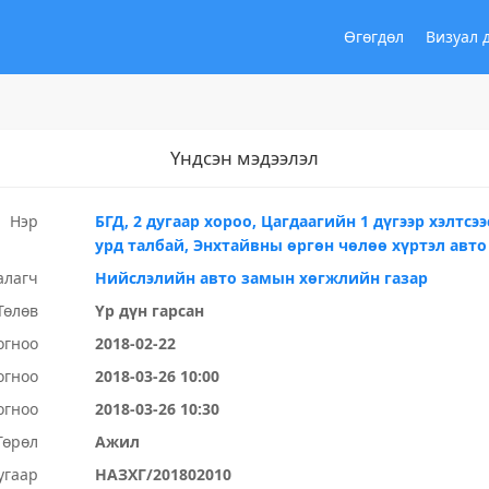
Өгөгдөл
Визуал 
Үндсэн мэдээлэл
Нэр
БГД, 2 дугаар хороо, Цагдаагийн 1 дүгээр хэлтсэ
урд талбай, Энхтайвны өргөн чөлөө хүртэл авто
алагч
Нийслэлийн авто замын хөгжлийн газар
Төлөв
Үр дүн гарсан
огноо
2018-02-22
огноо
2018-03-26 10:00
огноо
2018-03-26 10:30
Төрөл
Ажил
угаар
НАЗХГ/201802010