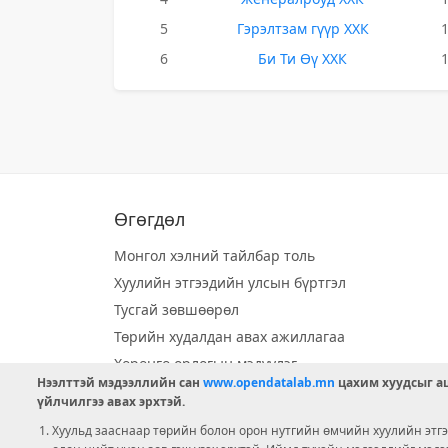
5
Гэрэлтзам гүүр ХХК
6
Би Ти Өү ХХК
Өгөгдөл
Монгол хэлний тайлбар толь
Хуулийн этгээдийн улсын бүртгэл
Тусгай зөвшөөрөл
Төрийн худалдан авах ажиллагаа
Хөрөнгө орлогын мэдүүлэг
Нээлттэй мэдээллийн сан
www.opendatalab.mn
цахим хуудсыг аш
Орон нутгийн хөгжлийн сан
үйлчилгээ авах эрхтэй.
Шилэн данс
Хуульд зааснаар төрийн болон орон нутгийн өмчийн хуулийн этгээ
Ээлжит сонгууль