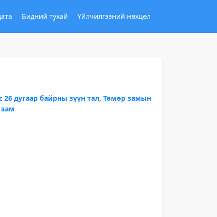
дата
Бидний тухай
Үйлчилгээний нөхцөл
эс 26 дугаар байрны зүүн тал, Төмөр замын
 зам