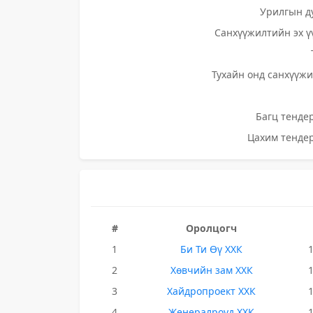
Урилгын д
Санхүүжилтийн эх ү
Тухайн онд санхүүжи
Багц тендер
Цахим тендер
#
Оролцогч
1
Би Ти Өү ХХК
2
Хөвчийн зам ХХК
3
Хайдропроект ХХК
4
Женералроуд ХХК