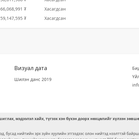
166,068,991 ₮
Хасагдсан
159,147,595 ₮
Хасагдсан
Визуал дата
Би
Үй
Шилэн данс 2019
in
иглах, мэдээлэл хайх, түгээх хэн бүхэн доорх нөхцөлийг хүлээн зөвш
д, бусад нийтийн эрх зүйн хуулийн этгээдээс олон нийтэд нээлттэй байрш