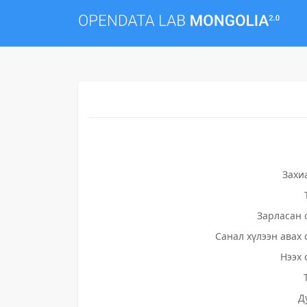
Захи
Зарласан 
Санал хүлээн авах 
Нээх 
Д