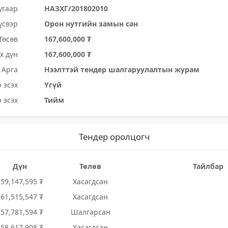
угаар
НАЗХГ/201802010
үсвэр
Орон нутгийн замын сан
Төсөв
167,600,000 ₮
х дүн
167,600,000 ₮
Арга
Нээлттэй тендер шалгаруулалтын журам
 эсэх
Үгүй
 эсэх
Тийм
Тендер оролцогч
Дүн
Төлөв
Тайлбар
159,147,595 ₮
Хасагдсан
161,515,547 ₮
Хасагдсан
157,781,594 ₮
Шалгарсан
158,617,908 ₮
Хасагдсан