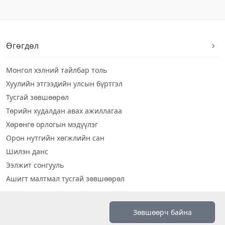
Өгөгдөл
Монгол хэлний тайлбар толь
Хуулийн этгээдийн улсын бүртгэл
Тусгай зөвшөөрөл
Төрийн худалдан авах ажиллагаа
Хөрөнгө орлогын мэдүүлэг
Орон нутгийн хөгжлийн сан
Шилэн данс
Ээлжит сонгууль
Ашигт малтмал тусгай зөвшөөрөл
Визуал дата
Зөвшөөрч байна
Шилэн данс 2019