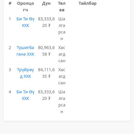
#
Оролцо
Дүн
Төл
Тайлбар
гч
өв
1
Би Ти Өү
83,333,6
Ша
ХХК
20 ₮
лга
рса
н
2
Түшигба
80,963,6
Хас
гана ХХК
58 ₮
агд
сан
3
Трүйрөү
84,111,6
Хас
д ХХК
35 ₮
агд
сан
4
Би Ти Өү
83,333,6
Ша
ХХК
20 ₮
лга
рса
н