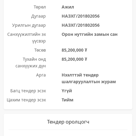
Төрөл
Ажил
Дугаар
НАЗХГ/201802056
Урилгын дугаар
НАЗХГ/201802056
Санхүүжилтийн эх
Орон нутгийн замын сан
үүсвэр
Төсөв
85,200,000 ₮
Тухайн онд
85,200,000 ₮
санхүүжих дүн
Арга
Нээлттэй тендер
шалгаруулалтын журам
Багц тендер эсэх
Үгүй
Цахим тендер эсэх
Тийм
Тендер оролцогч