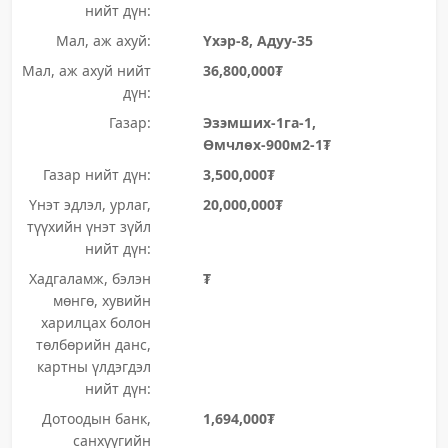
нийт дүн:
Мал, аж ахуй:
Үхэр-8, Адуу-35
Мал, аж ахуй нийт
36,800,000₮
дүн:
Газар:
Эзэмших-1га-1,
Өмчлөх-900м2-1₮
Газар нийт дүн:
3,500,000₮
Үнэт эдлэл, урлаг,
20,000,000₮
түүхийн үнэт зүйл
нийт дүн:
Хадгаламж, бэлэн
₮
мөнгө, хувийн
харилцах болон
төлбөрийн данс,
картны үлдэгдэл
нийт дүн:
Дотоодын банк,
1,694,000₮
санхүүгийн