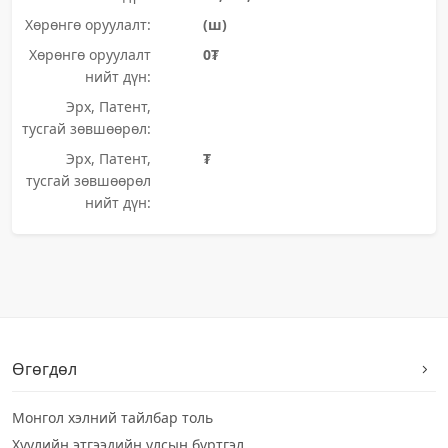
Хөрөнгө оруулалт:
(ш)
Хөрөнгө оруулалт
0₮
нийт дүн:
Эрх, Патент,
тусгай зөвшөөрөл:
Эрх, Патент,
₮
тусгай зөвшөөрөл
нийт дүн:
Өгөгдөл
Монгол хэлний тайлбар толь
Хуулийн этгээдийн улсын бүртгэл