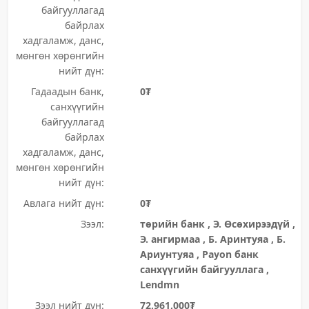
байгууллагад
байрлах
хадгаламж, данс,
мөнгөн хөрөнгийн
нийт дүн:
Гадаадын банк,
0₮
санхүүгийн
байгууллагад
байрлах
хадгаламж, данс,
мөнгөн хөрөнгийн
нийт дүн:
Авлага нийт дүн:
0₮
Зээл:
төрийн банк , Э. Өсөхирээдүй ,
Э. ангирмаа , Б. Аринтуяа , Б.
Ариунтуяа , Payon банк
санхүүгийн байгууллага ,
Lendmn
Зээл нийт дүн:
72,961,000₮