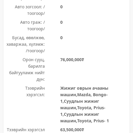
Авто зогсоол: /
0
тоогоор/
Авто граж: /
0
тоогоор/
Бусад, өвөлжөө,
0
хаваржаа, хүлэмж:
/тоогоор/
Орон сууц,
76,000,000₮
барилга
байгууламж нийт
дүн:
Тээврийн
Жижиг оврын ачааны
хэрэгсэл:
машин,Mazda, Bongo-
1,Суудлын жижиг
машин,Toyota, Prius-
1,Суудлын жижиг
машин,Toyota, Prius- 1
Тээврийн хэрэгсэл
63,500,000₮