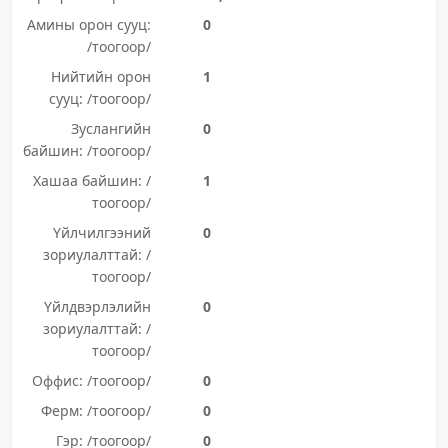
Амины орон сууц:
0
/тоогоор/
Нийтийн орон
1
сууц: /тоогоор/
Зуслангийн
0
байшин: /тоогоор/
Хашаа байшин: /
1
тоогоор/
Үйлчилгээний
0
зориулалттай: /
тоогоор/
Үйлдвэрлэлийн
0
зориулалттай: /
тоогоор/
Оффис: /тоогоор/
0
Ферм: /тоогоор/
0
Гэр: /тоогоор/
0