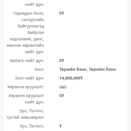
нийт дүн:
Гадаадын банк,
0₮
санхүүгийн
байгууллагад
байрлах
хадгаламж, данс,
мөнгөн хөрөнгийн
нийт дүн:
Авлага нийт дүн:
0₮
Зээл:
Төрийн банк, Төрийн банк
Зээл нийт дүн:
14,800,000₮
Хөрөнгө оруулалт:
(ш)
Хөрөнгө оруулалт
0₮
нийт дүн:
Эрх, Патент,
тусгай зөвшөөрөл:
Эрх, Патент,
₮