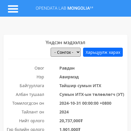
Үндсэн мэдээлэл
Овог
Равдан
Нэр
Авирмэд
Байгууллага
Тайшир сумын ИТХ
Албан тушаал
Сумын ИТХ-ын төлөөлөгч (УТ)
Томилогдсон он
2024-10-31 00:00:00 +0800
Тайлант он
2024
Нийт орлого
20,737,000₮
Гэр бүлийн орлого
1,901,000₮