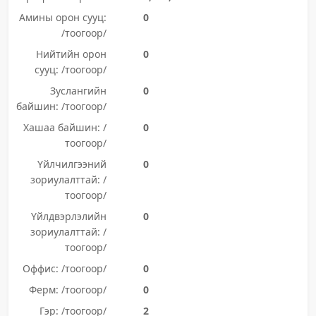
Амины орон сууц:
0
/тоогоор/
Нийтийн орон
0
сууц: /тоогоор/
Зуслангийн
0
байшин: /тоогоор/
Хашаа байшин: /
0
тоогоор/
Үйлчилгээний
0
зориулалттай: /
тоогоор/
Үйлдвэрлэлийн
0
зориулалттай: /
тоогоор/
Оффис: /тоогоор/
0
Ферм: /тоогоор/
0
Гэр: /тоогоор/
2