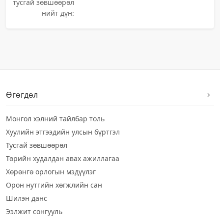
тусгай зөвшөөрөл
нийт дүн:
Өгөгдөл
Монгол хэлний тайлбар толь
Хуулийн этгээдийн улсын бүртгэл
Тусгай зөвшөөрөл
Төрийн худалдан авах ажиллагаа
Хөрөнгө орлогын мэдүүлэг
Орон нутгийн хөгжлийн сан
Шилэн данс
Ээлжит сонгууль