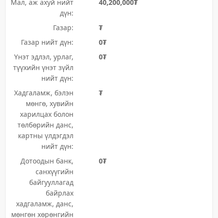
Мал, аж ахуй нийт
40,200,000₮
дүн:
Газар:
₮
Газар нийт дүн:
0₮
Үнэт эдлэл, урлаг,
0₮
түүхийн үнэт зүйл
нийт дүн:
Хадгаламж, бэлэн
₮
мөнгө, хувийн
харилцах болон
төлбөрийн данс,
картны үлдэгдэл
нийт дүн:
Дотоодын банк,
0₮
санхүүгийн
байгууллагад
байрлах
хадгаламж, данс,
мөнгөн хөрөнгийн