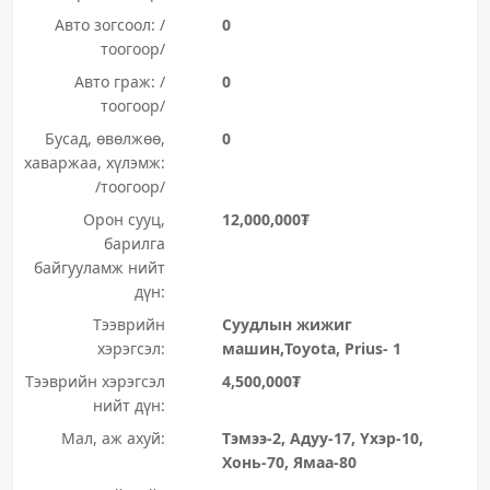
Авто зогсоол: /
0
тоогоор/
Авто граж: /
0
тоогоор/
Бусад, өвөлжөө,
0
хаваржаа, хүлэмж:
/тоогоор/
Орон сууц,
12,000,000₮
барилга
байгууламж нийт
дүн:
Тээврийн
Суудлын жижиг
хэрэгсэл:
машин,Toyota, Prius- 1
Тээврийн хэрэгсэл
4,500,000₮
нийт дүн:
Мал, аж ахуй:
Тэмээ-2, Адуу-17, Үхэр-10,
Хонь-70, Ямаа-80