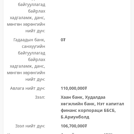
байгууллагад
байрлах
хадгаламж, данс,
мөнгөн хөрөнгийн
нийт дүн:
Гадаадын банк,
0₮
санхүүгийн
байгууллагад
байрлах
хадгаламж, данс,
мөнгөн хөрөнгийн
нийт дүн:
Авлага нийт дүн:
110,000,000₮
Зээл:
Хаан банк, Худалдаа
хөгжлийн банк, Нэт капитал
финанс корпораци ББСБ,
Б.Ариунболд
Зээл нийт дүн:
106,700,000₮