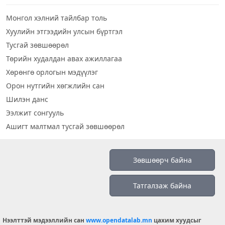
Монгол хэлний тайлбар толь
Хуулийн этгээдийн улсын бүртгэл
Тусгай зөвшөөрөл
Төрийн худалдан авах ажиллагаа
Хөрөнгө орлогын мэдүүлэг
Орон нутгийн хөгжлийн сан
Шилэн данс
Ээлжит сонгууль
Ашигт малтмал тусгай зөвшөөрөл
Визуал дата
Зөвшөөрч байна
Шилэн данс 2019
Татгалзаж байна
Бидний тухай
Үйлчилгээний нөхцөл
info@opendatalab.mn
Нээлттэй мэдээллийн сан
www.opendatalab.mn
цахим хуудсыг