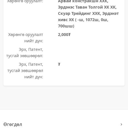
Хөрөнгө оруулалт:
Арвай констракшн ХХК,
Эрдэнэс Таван Толгой ХК ХК,
Скуар Трейдинг ХХК, Эрдэнэт
хивс ХК ( -ш, 1072ш, 0ш,
700шш)
Хөрөнгө оруулалт
2,000₮
нийт дүн:
Эрх, Патент,
тусгай зөвшөөрөл:
Эрх, Патент,
₮
тусгай зөвшөөрөл
нийт дүн:
Өгөгдөл