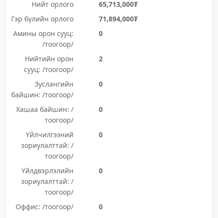
Нийт орлого
65,713,000₮
Гэр бүлийн орлого
71,894,000₮
Амины орон сууц:
0
/тоогоор/
Нийтийн орон
2
сууц: /тоогоор/
Зуслангийн
0
байшин: /тоогоор/
Хашаа байшин: /
0
тоогоор/
Үйлчилгээний
0
зориулалттай: /
тоогоор/
Үйлдвэрлэлийн
0
зориулалттай: /
тоогоор/
Оффис: /тоогоор/
0