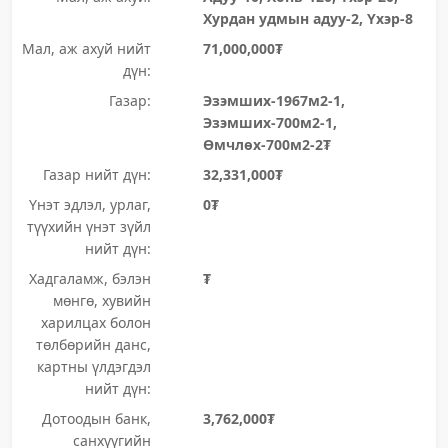
Хурдан удмын адуу-2, Үхэр-8
Мал, аж ахуй нийт
71,000,000₮
дүн:
Газар:
Эзэмших-1967м2-1,
Эзэмших-700м2-1,
Өмчлөх-700м2-2₮
Газар нийт дүн:
32,331,000₮
Үнэт эдлэл, урлаг,
0₮
түүхийн үнэт зүйл
нийт дүн:
Хадгаламж, бэлэн
₮
мөнгө, хувийн
харилцах болон
төлбөрийн данс,
картны үлдэгдэл
нийт дүн:
Дотоодын банк,
3,762,000₮
санхүүгийн