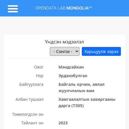
Үндсэн мэдээлэл
Овог
Мэндсайхан
Нэр
Эрдэнэбулган
Байгууллага
Байгаль орчин, аялал
жуулчлалын яам
Албан тушаал
Хамгаалалтын захиргааны
дарга (ТЗ05)
Томилогдсон он
Тайлант он
2023