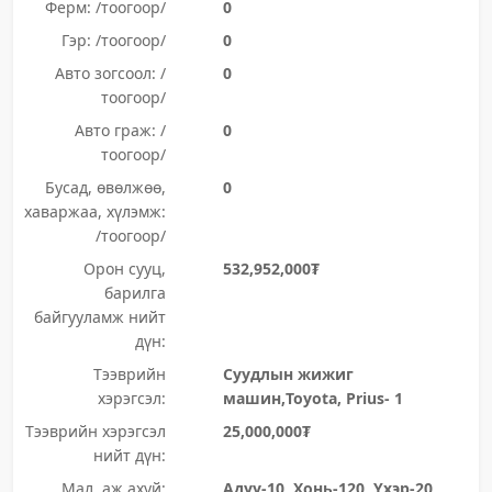
Ферм: /тоогоор/
0
Гэр: /тоогоор/
0
Авто зогсоол: /
0
тоогоор/
Авто граж: /
0
тоогоор/
Бусад, өвөлжөө,
0
хаваржаа, хүлэмж:
/тоогоор/
Орон сууц,
532,952,000₮
барилга
байгууламж нийт
дүн:
Тээврийн
Суудлын жижиг
хэрэгсэл:
машин,Toyota, Prius- 1
Тээврийн хэрэгсэл
25,000,000₮
нийт дүн:
Мал, аж ахуй:
Адуу-10, Хонь-120, Үхэр-20,