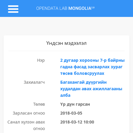
Үндсэн мэдээлэл
Нэр
2 дугаар хорооны 7-р байрны
гадна фасад засварлах зураг
төсөв боловсруулах
Захиалагч
Багахангай дүүргийн
худалдан авах ажиллагааны
алба
Төлөв
Үр дүн гарсан
Зарласан огноо
2018-03-05
Санал хүлээн авах
2018-03-12 10:00
огноо