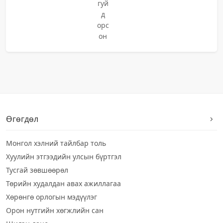
гуй
д
орс
он
Өгөгдөл
Монгол хэлний тайлбар толь
Хуулийн этгээдийн улсын бүртгэл
Тусгай зөвшөөрөл
Төрийн худалдан авах ажиллагаа
Хөрөнгө орлогын мэдүүлэг
Орон нутгийн хөгжлийн сан