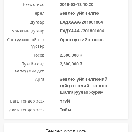
Нээх огноо
2018-03-12 10:20
Төрөл
Зөвлөх үйлчилгээ
Дугаар
БХДХААА/201801004
Урилгын дугаар
БХДХААА /201801004
Санхүүжилтийн эх
Орон нутгийн төсөв
үүсвэр
Төсөв
2,500,000 ₮
Тухайн онд
2,500,000 ₮
санхүүжих дүн
Арга
Зөвлөх үйлчилгээний
гүйцэтгэгчийг сонгон
шалгаруулах журам
Багц тендер эсэх
Үгүй
Цахим тендер эсэх
Тийм
Тендер оролцогч