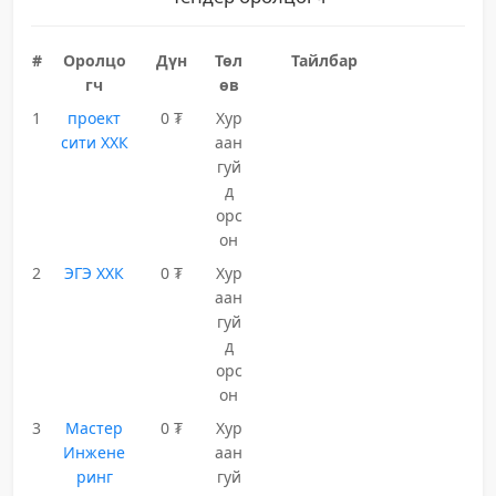
#
Оролцо
Дүн
Төл
Тайлбар
гч
өв
1
проект
0 ₮
Хур
сити ХХК
аан
гуй
д
орс
он
2
ЭГЭ ХХК
0 ₮
Хур
аан
гуй
д
орс
он
3
Мастер
0 ₮
Хур
Инжене
аан
ринг
гуй