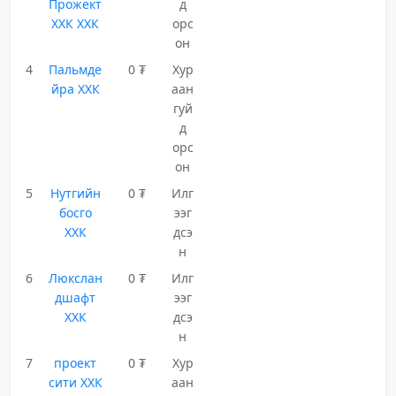
Прожект
д
ХХК ХХК
орс
он
4
Пальмде
0 ₮
Хур
йра ХХК
аан
гуй
д
орс
он
5
Нутгийн
0 ₮
Илг
босго
ээг
ХХК
дсэ
н
6
Люкслан
0 ₮
Илг
дшафт
ээг
ХХК
дсэ
н
7
проект
0 ₮
Хур
сити ХХК
аан