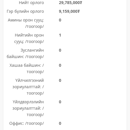
Нийт орлого
29,785,000₮
Гэр бүлийн орлого
9,159,000₮
Амины орон сууц:
0
/тоогоор/
Нийтийн орон
1
сууц: /тоогоор/
Зуслангийн
0
байшин: /тоогоор/
Хашаа байшин: /
0
тоогоор/
Үйлчилгээний
0
зориулалттай: /
тоогоор/
Үйлдвэрлэлийн
0
зориулалттай: /
тоогоор/
Оффис: /тоогоор/
0