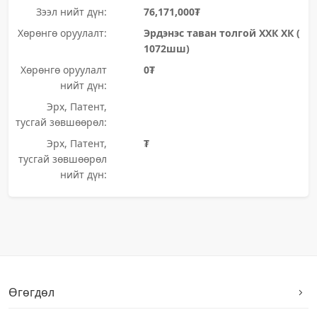
Зээл нийт дүн:
76,171,000₮
Хөрөнгө оруулалт:
Эрдэнэс таван толгой ХХК ХК (
1072шш)
Хөрөнгө оруулалт
0₮
нийт дүн:
Эрх, Патент,
тусгай зөвшөөрөл:
Эрх, Патент,
₮
тусгай зөвшөөрөл
нийт дүн:
Өгөгдөл