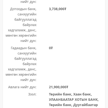
нийт дүн:
Дотоодын банк,
3,738,000₮
санхүүгийн
байгууллагад
байрлах
хадгаламж, данс,
мөнгөн хөрөнгийн
нийт дүн:
Гадаадын банк,
0₮
санхүүгийн
байгууллагад
байрлах
хадгаламж, данс,
мөнгөн хөрөнгийн
нийт дүн:
Авлага нийт дүн:
21,900,000₮
Зээл:
Төрийн банк, Хаан банк,
УЛААНБААТАР ХОТЫН БАНК,
Төрийн банк, Дуугайбаатар