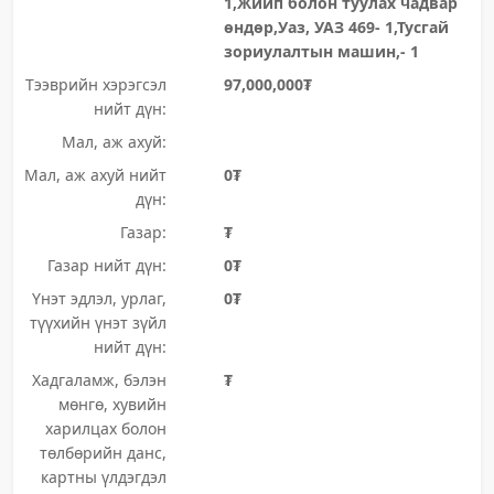
1,Жийп болон туулах чадвар
өндөр,Уаз, УАЗ 469- 1,Тусгай
зориулалтын машин,- 1
Тээврийн хэрэгсэл
97,000,000₮
нийт дүн:
Мал, аж ахуй:
Мал, аж ахуй нийт
0₮
дүн:
Газар:
₮
Газар нийт дүн:
0₮
Үнэт эдлэл, урлаг,
0₮
түүхийн үнэт зүйл
нийт дүн:
Хадгаламж, бэлэн
₮
мөнгө, хувийн
харилцах болон
төлбөрийн данс,
картны үлдэгдэл