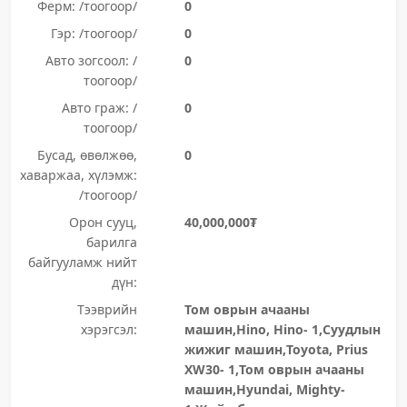
Ферм: /тоогоор/
0
Гэр: /тоогоор/
0
Авто зогсоол: /
0
тоогоор/
Авто граж: /
0
тоогоор/
Бусад, өвөлжөө,
0
хаваржаа, хүлэмж:
/тоогоор/
Орон сууц,
40,000,000₮
барилга
байгууламж нийт
дүн:
Тээврийн
Том оврын ачааны
хэрэгсэл:
машин,Hino, Hino- 1,Суудлын
жижиг машин,Toyota, Prius
XW30- 1,Том оврын ачааны
машин,Hyundai, Mighty-