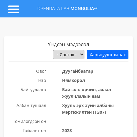
Үндсэн мэдээлэл
Овог
Дуугайбаатар
Нэр
Нямхорол
Байгууллага
Байгаль орчин, аялал
жуулчлалын яам
Албан тушаал
Хууль эрх зүйн албаны
мэргэжилтэн (ТЗ07)
Томилогдсон он
Тайлант он
2023