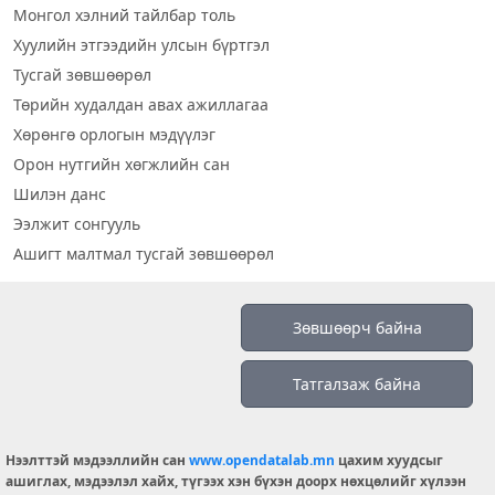
Монгол хэлний тайлбар толь
Хуулийн этгээдийн улсын бүртгэл
Тусгай зөвшөөрөл
Төрийн худалдан авах ажиллагаа
Хөрөнгө орлогын мэдүүлэг
Орон нутгийн хөгжлийн сан
Шилэн данс
Ээлжит сонгууль
Ашигт малтмал тусгай зөвшөөрөл
Визуал дата
Зөвшөөрч байна
Шилэн данс 2019
Татгалзаж байна
Бидний тухай
Үйлчилгээний нөхцөл
info@opendatalab.mn
Нээлттэй мэдээллийн сан
www.opendatalab.mn
цахим хуудсыг
ашиглах, мэдээлэл хайх, түгээх хэн бүхэн доорх нөхцөлийг хүлээн