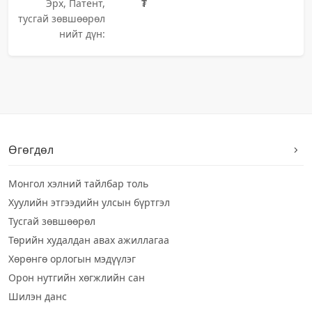
Эрх, Патент,
₮
тусгай зөвшөөрөл
нийт дүн:
Өгөгдөл
Монгол хэлний тайлбар толь
Хуулийн этгээдийн улсын бүртгэл
Тусгай зөвшөөрөл
Төрийн худалдан авах ажиллагаа
Хөрөнгө орлогын мэдүүлэг
Орон нутгийн хөгжлийн сан
Шилэн данс