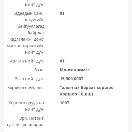
нийт дүн:
Гадаадын банк,
0₮
санхүүгийн
байгууллагад
байрлах
хадгаламж, данс,
мөнгөн хөрөнгийн
нийт дүн:
Авлага нийт дүн:
0₮
Зээл:
Мөнгөнчимэг
Зээл нийт дүн:
15,900,000₮
Хөрөнгө оруулалт:
Талын их Бараат хоршоо
Хоршоо ( 0шш)
Хөрөнгө оруулалт
100₮
нийт дүн:
Эрх, Патент,
тусгай зөвшөөрөл: