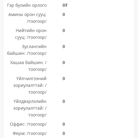
Гэр бүлийн орлого
0₮
Амины орон сууц:
0
/тоогоор/
Нийтийн орон
0
сууц: /тоогоор/
Зуслангийн
0
байшин: /тоогоор/
Хашаа байшин: /
0
тоогоор/
Үйлчилгээний
0
зориулалттай: /
тоогоор/
Үйлдвэрлэлийн
0
зориулалттай: /
тоогоор/
Оффис: /тоогоор/
0
Ферм: /тоогоор/
0