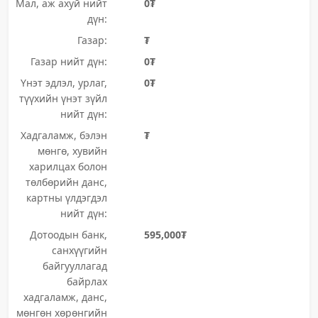
Мал, аж ахуй нийт
0₮
дүн:
Газар:
₮
Газар нийт дүн:
0₮
Үнэт эдлэл, урлаг,
0₮
түүхийн үнэт зүйл
нийт дүн:
Хадгаламж, бэлэн
₮
мөнгө, хувийн
харилцах болон
төлбөрийн данс,
картны үлдэгдэл
нийт дүн:
Дотоодын банк,
595,000₮
санхүүгийн
байгууллагад
байрлах
хадгаламж, данс,
мөнгөн хөрөнгийн