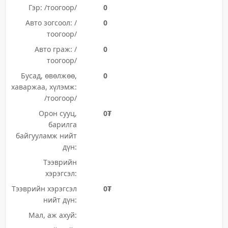
Гэр: /тоогоор/
0
Авто зогсоол: /
0
тоогоор/
Авто граж: /
0
тоогоор/
Бусад, өвөлжөө,
0
хаваржаа, хүлэмж:
/тоогоор/
Орон сууц,
0₮
барилга
байгууламж нийт
дүн:
Тээврийн
хэрэгсэл:
Тээврийн хэрэгсэл
0₮
нийт дүн:
Мал, аж ахуй: