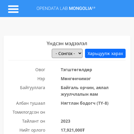
Үндсэн мэдээлэл
Овог
Тэгштөгөлдөр
Нэр
Мөнгөнчимэг
Байгууллага
Байгаль орчин, аялал
жуулчлалын яам
Албан тушаал
Нягтлан бодогч (ТҮ-8)
Томилогдсон он
Тайлант он
2023
Нийт орлого
17,921,000₮