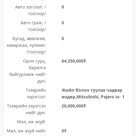
Авто зогсоол: /
0
тоогоор/
Авто граж: /
0
тоогоор/
Бусад, өвөлжөө,
0
хаваржаа, хүлэмж:
/тоогоор/
Орон сууц,
64,350,000₮
барилга
байгууламж нийт
дүн:
Тээврийн
Жийп болон туулах чадвар
хэрэгсэл:
өндөр,Mitsubishi, Pajero io- 1
Тээврийн хэрэгсэл
20,000,000₮
нийт дүн:
Мал, аж ахуй:
Мал, аж ахуй нийт
0₮