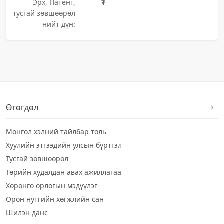
Эрх, Патент,
₮
тусгай зөвшөөрөл
нийт дүн:
Өгөгдөл
Монгол хэлний тайлбар толь
Хуулийн этгээдийн улсын бүртгэл
Тусгай зөвшөөрөл
Төрийн худалдан авах ажиллагаа
Хөрөнгө орлогын мэдүүлэг
Орон нутгийн хөгжлийн сан
Шилэн данс