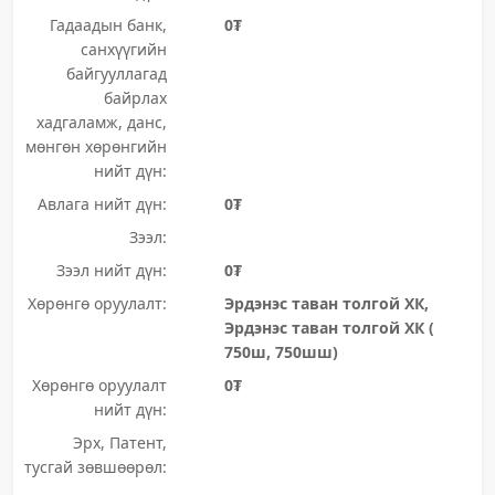
Гадаадын банк,
0₮
санхүүгийн
байгууллагад
байрлах
хадгаламж, данс,
мөнгөн хөрөнгийн
нийт дүн:
Авлага нийт дүн:
0₮
Зээл:
Зээл нийт дүн:
0₮
Хөрөнгө оруулалт:
Эрдэнэс таван толгой ХК,
Эрдэнэс таван толгой ХК (
750ш, 750шш)
Хөрөнгө оруулалт
0₮
нийт дүн:
Эрх, Патент,
тусгай зөвшөөрөл: