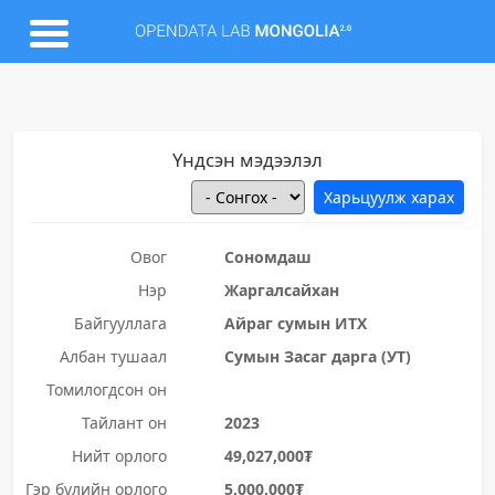
Үндсэн мэдээлэл
Овог
Сономдаш
Нэр
Жаргалсайхан
Байгууллага
Айраг сумын ИТХ
Албан тушаал
Сумын Засаг дарга (УТ)
Томилогдсон он
Тайлант он
2023
Нийт орлого
49,027,000₮
Гэр бүлийн орлого
5,000,000₮