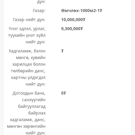
дүн:
Газар:
Өмчлөх-1000м2-1₮
Газар нийт дүн:
10,000,000₮
Үнэт эдлэл, урлаг,
9,300,000₮
түүхийн үнэт зүйл
нийт дүн:
Хадгаламж, бэлэн
₮
мөнгө, хувийн
харилцах болон
төлбөрийн данс,
картны үлдэгдэл
нийт дүн:
Дотоодын банк,
0₮
санхүүгийн
байгууллагад
байрлах
хадгаламж, данс,
мөнгөн хөрөнгийн
нийт дүн: