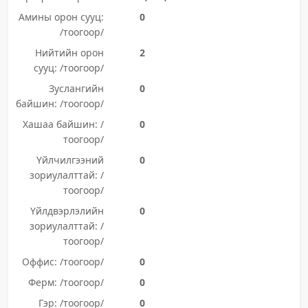
Амины орон сууц:
0
/тоогоор/
Нийтийн орон
2
сууц: /тоогоор/
Зуслангийн
0
байшин: /тоогоор/
Хашаа байшин: /
0
тоогоор/
Үйлчилгээний
0
зориулалттай: /
тоогоор/
Үйлдвэрлэлийн
0
зориулалттай: /
тоогоор/
Оффис: /тоогоор/
0
Ферм: /тоогоор/
0
Гэр: /тоогоор/
0