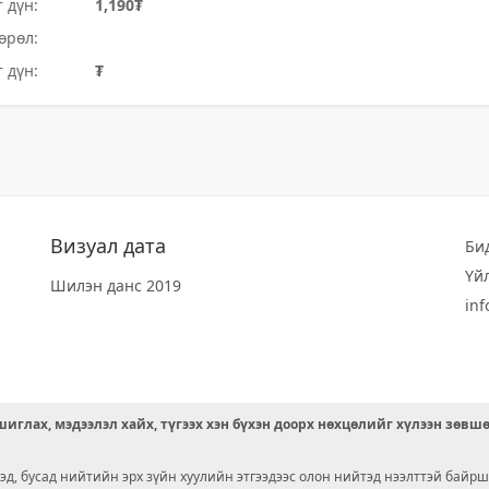
 дүн:
1,190₮
өрөл:
 дүн:
₮
Визуал дата
Би
Үй
Шилэн данс 2019
in
иглах, мэдээлэл хайх, түгээх хэн бүхэн доорх нөхцөлийг хүлээн зөвш
д, бусад нийтийн эрх зүйн хуулийн этгээдээс олон нийтэд нээлттэй байрш