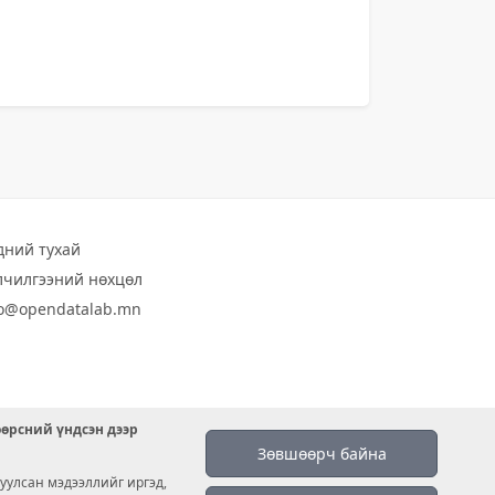
дний тухай
лчилгээний нөхцөл
fo@opendatalab.mn
өөрсний үндсэн дээр
Зөвшөөрч байна
уулсан мэдээллийг иргэд,