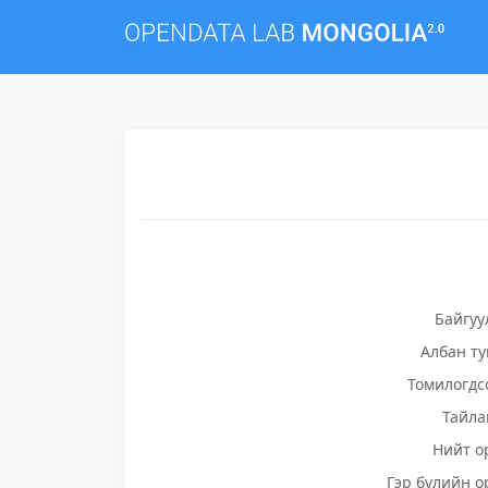
Байгуу
Албан т
Томилогдс
Тайла
Нийт о
Гэр бүлийн о