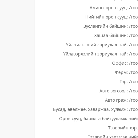
Амины орон сууц: /тоо
Нийтийн орон сууц: /тоо
Зуслангийн байшин: /тоо
Хашаа байшин: /тоо
Үйлчилгээний зориулалттай: /тоо
Үйлдвэрлэлийн зориулалттай: /тоо
Оффис: /тоо
Ферм: /тоо
Гэр: /то
Авто зогсоол: /то
Авто граж: /тоо
Бусад, өвөлжөө, хаваржаа, хүлэмж: /тоо
Орон сууц, барилга байгууламж нийт
Тээврийн хэрэ
Тээврийн хэрэгсэл нийт