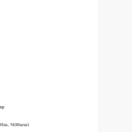
ар
205ш, 1630шш)