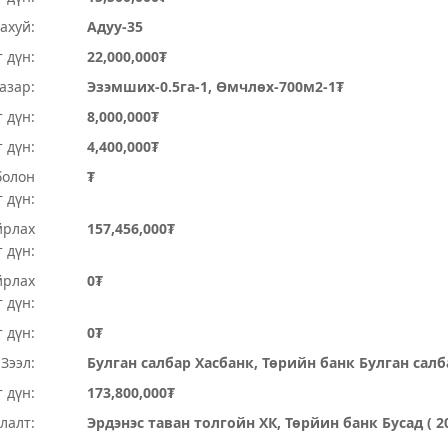
ахуй:
Адуу-35
 дүн:
22,000,000₮
Газар:
Эзэмших-0.5га-1, Өмчлөх-700м2-1₮
 дүн:
8,000,000₮
т дүн:
4,400,000₮
болон
₮
 дүн:
йрлах
157,456,000₮
 дүн:
йрлах
0₮
 дүн:
 дүн:
0₮
Зээл:
Булган салбар Хасбанк, Төрийн банк Булган салб
 дүн:
173,800,000₮
лалт:
Эрдэнэс таван толгойн ХК, Төрйин банк Бусад ( 