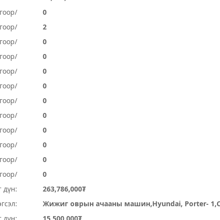
гоор/
0
гоор/
2
гоор/
0
гоор/
0
гоор/
0
гоор/
0
гоор/
0
гоор/
0
огоор/
0
огоор/
0
гоор/
0
гоор/
0
 дүн:
263,786,000₮
гсэл:
Жижиг оврын ачааны машин,Hyundai, Porter- 1,
 дүн:
15,500,000₮