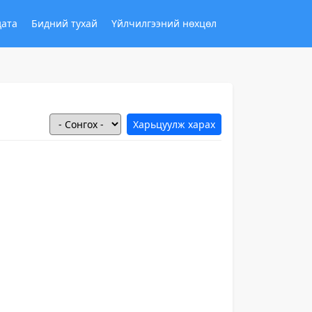
дата
Бидний тухай
Үйлчилгээний нөхцөл