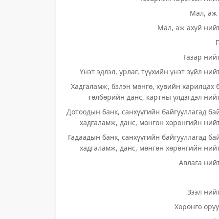
Мал, аж 
Мал, аж ахуй нийт
Газар нийт
Үнэт эдлэл, урлаг, түүхийн үнэт зүйл ний
Хадгаламж, бэлэн мөнгө, хувийн харилцах 
төлбөрийн данс, картны үлдэгдэл нийт
Дотоодын банк, санхүүгийн байгууллагад ба
хадгаламж, данс, мөнгөн хөрөнгийн нийт
Гадаадын банк, санхүүгийн байгууллагад ба
хадгаламж, данс, мөнгөн хөрөнгийн нийт
Авлага нийт
Зээл нийт
Хөрөнгө оруу