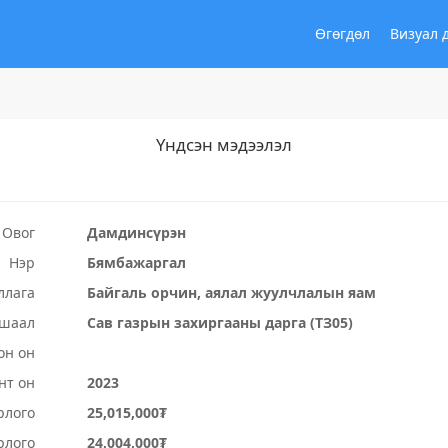
Өгөгдөл
Визуал 
Үндсэн мэдээлэл
Овог
Дамдинсүрэн
Нэр
Бямбажаргал
ллага
Байгаль орчин, аялал жуулчлалын яам
ушаал
Сав газрын захиргааны дарга (ТЗ05)
он он
нт он
2023
рлого
25,015,000₮
рлого
24,004,000₮