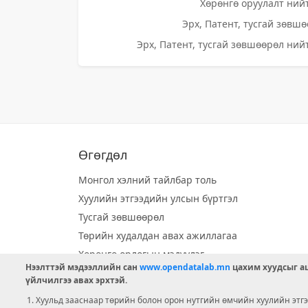
Хөрөнгө оруулалт нийт
Эрх, Патент, тусгай зөвшө
Эрх, Патент, тусгай зөвшөөрөл нийт
Өгөгдөл
Монгол хэлний тайлбар толь
Хуулийн этгээдийн улсын бүртгэл
Тусгай зөвшөөрөл
Төрийн худалдан авах ажиллагаа
Хөрөнгө орлогын мэдүүлэг
Нээлттэй мэдээллийн сан
www.opendatalab.mn
цахим хуудсыг аш
Орон нутгийн хөгжлийн сан
үйлчилгээ авах эрхтэй.
Шилэн данс
Хуульд зааснаар төрийн болон орон нутгийн өмчийн хуулийн этгээ