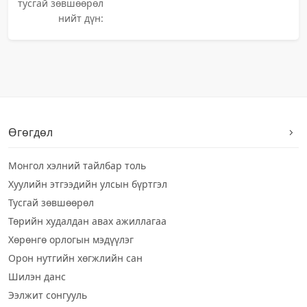
тусгай зөвшөөрөл
нийт дүн:
Өгөгдөл
Монгол хэлний тайлбар толь
Хуулийн этгээдийн улсын бүртгэл
Тусгай зөвшөөрөл
Төрийн худалдан авах ажиллагаа
Хөрөнгө орлогын мэдүүлэг
Орон нутгийн хөгжлийн сан
Шилэн данс
Ээлжит сонгууль