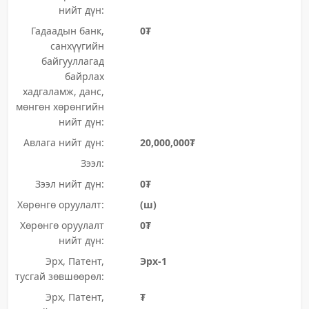
нийт дүн:
Гадаадын банк,
0₮
санхүүгийн
байгууллагад
байрлах
хадгаламж, данс,
мөнгөн хөрөнгийн
нийт дүн:
Авлага нийт дүн:
20,000,000₮
Зээл:
Зээл нийт дүн:
0₮
Хөрөнгө оруулалт:
(ш)
Хөрөнгө оруулалт
0₮
нийт дүн:
Эрх, Патент,
Эрх-1
тусгай зөвшөөрөл:
Эрх, Патент,
₮