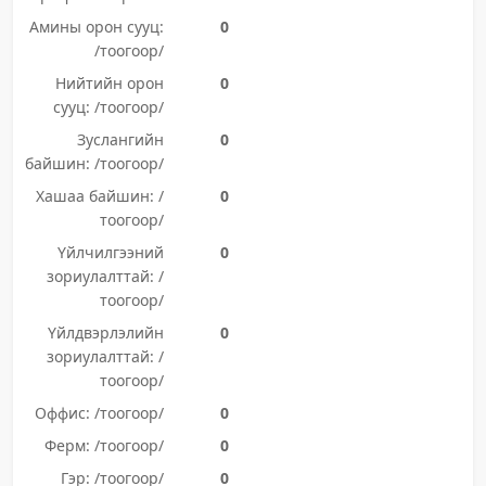
Амины орон сууц:
0
/тоогоор/
Нийтийн орон
0
сууц: /тоогоор/
Зуслангийн
0
байшин: /тоогоор/
Хашаа байшин: /
0
тоогоор/
Үйлчилгээний
0
зориулалттай: /
тоогоор/
Үйлдвэрлэлийн
0
зориулалттай: /
тоогоор/
Оффис: /тоогоор/
0
Ферм: /тоогоор/
0
Гэр: /тоогоор/
0