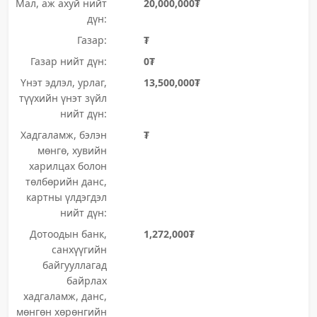
Мал, аж ахуй нийт
20,000,000₮
дүн:
Газар:
₮
Газар нийт дүн:
0₮
Үнэт эдлэл, урлаг,
13,500,000₮
түүхийн үнэт зүйл
нийт дүн:
Хадгаламж, бэлэн
₮
мөнгө, хувийн
харилцах болон
төлбөрийн данс,
картны үлдэгдэл
нийт дүн:
Дотоодын банк,
1,272,000₮
санхүүгийн
байгууллагад
байрлах
хадгаламж, данс,
мөнгөн хөрөнгийн