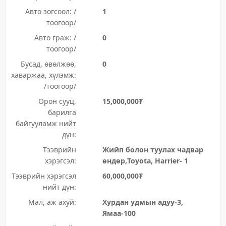
Авто зогсоол: /
1
тоогоор/
Авто граж: /
0
тоогоор/
Бусад, өвөлжөө,
0
хаваржаа, хүлэмж:
/тоогоор/
Орон сууц,
15,000,000₮
барилга
байгууламж нийт
дүн:
Тээврийн
Жийп болон туулах чадвар
хэрэгсэл:
өндөр,Toyota, Harrier- 1
Тээврийн хэрэгсэл
60,000,000₮
нийт дүн:
Мал, аж ахуй:
Хурдан удмын адуу-3,
Ямаа-100