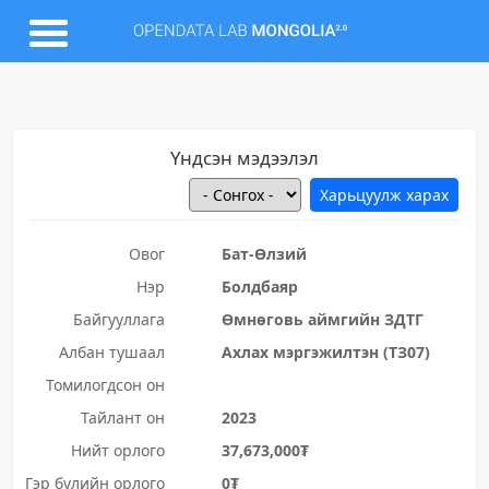
Үндсэн мэдээлэл
Овог
Бат-Өлзий
Нэр
Болдбаяр
Байгууллага
Өмнөговь аймгийн ЗДТГ
Албан тушаал
Ахлах мэргэжилтэн (ТЗ07)
Томилогдсон он
Тайлант он
2023
Нийт орлого
37,673,000₮
Гэр бүлийн орлого
0₮