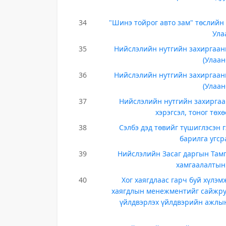
34
"Шинэ тойрог авто зам" төслийн 
Ула
35
Нийслэлийн нутгийн захиргаан
(Улаан
36
Нийслэлийн нутгийн захиргаан
(Улаан
37
Нийслэлийн нутгийн захиргаа
хэрэгсэл, тоног тө
38
Сэлбэ дэд төвийг түшиглэсэн 
барилга угср
39
Нийслэлийн Засаг даргын Тамг
хамгаалалтын
40
Хог хаягдлаас гарч буй хүлэ
хаягдлын менежментийг сайжруу
үйлдвэрлэх үйлдвэрийн ажлын