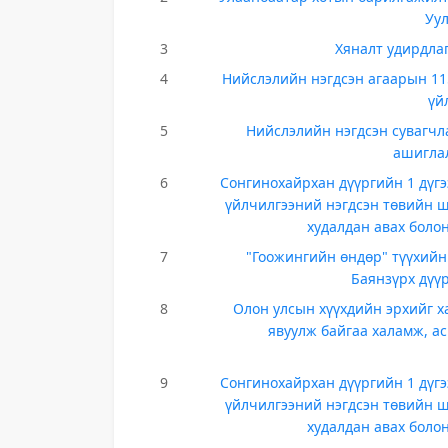
Уул
3
Хяналт удирдла
4
Нийслэлийн нэгдсэн агаарын 11
үй
5
Нийслэлийн нэгдсэн сувагчл
ашиглал
6
Сонгинохайрхан дүүргийн 1 дүгэ
үйлчилгээний нэгдсэн төвийн ши
худалдан авах боло
7
"Гоожингийн өндөр" түүхийн
Баянзүрх дүүр
8
Олон улсын хүүхдийн эрхийг х
явуулж байгаа халамж, ас
9
Сонгинохайрхан дүүргийн 1 дүгэ
үйлчилгээний нэгдсэн төвийн ши
худалдан авах боло