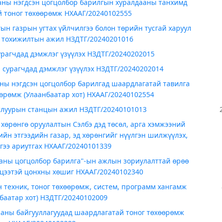
аны нэгдсэн цогцолбор барилгын хуралдааны танхимд
 тоног төхөөрөмж НХААГ/20240102555
ын газрын угтах үйлчилгээ болон төрийн тусгай харуул
 тохижилтын ажил НЗДТГ/20240201016
урагчдад дэмжлэг үзүүлэх НЗДТГ/20240202015
 сурагчдад дэмжлэг үзүүлэх НЗДТГ/20240202014
ны нэгдсэн цогцолбор барилгад шаардлагатай тавилга
хөөрөмж (Улаанбаатар хот) НХААГ/20240102554
тлуурын станцын ажил НЗДТГ/20240101013
хөрөнгө оруулалтын Сэлбэ дэд төсөл, арга хэмжээний
ийн этгээдийн газар, эд хөрөнгийг нүүлгэн шилжүүлэх,
гээ ариутгах НХААГ/20240101339
аны цогцолбор барилга"-ын ажлын зориулалттай өрөө
гцээтэй цонхны хөшиг НХААГ/20240102340
 техник, тоног төхөөрөмж, систем, программ хангамж
баатар хот) НЗДТГ/20240102009
ааны байгууллагуудад шаардлагатай тоног төхөөрөмж