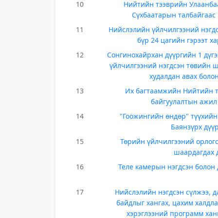
10
Нийтийн тээврийн Улаанбаа
Сүхбаатарын талбайгаас 
11
Нийслэлийн үйлчилгээний нэгд
бүр 24 цагийн гэрээт х
12
Сонгинохайрхан дүүргийн 1 дүгэ
үйлчилгээний нэгдсэн төвийн ши
худалдан авах боло
13
Их багтаамжийн Нийтийн тэ
байгуулалтын ажил 
14
"Гоожингийн өндөр" түүхийн
Баянзүрх дүүр
15
Төрийн үйлчилгээний орлого
шаардагдах 
16
Теле камерын нэгдсэн болон 
17
Нийслэлийн нэгдсэн сүлжээ, д
байдлыг хангах, цахим халдла
хэрэглээний программ хан