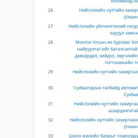
боломжид нь
26
Нийслэлийн нутгийн захир
(Улаан
27
Нийслэлийн үйлчилгээний нэгдс
харуул хамг
28
Монгол Улсын их Хурлаас Хот
найруулга/-ийг баталсантай
давхардал, хийдэл, зөрчлийн
тогтоомжийн т
29
Нийслэлийн нутгийн захиргаа
30
Сүхбаатарын талбайд автомат 
Сүхбаа
31
Нийслэлийн нутгийн захирга
шаардлагатай
32
Нийслэлийн нутгийн захиргаан
(Улаан
33
Шинэ жилийн баярыг тохиолдуул