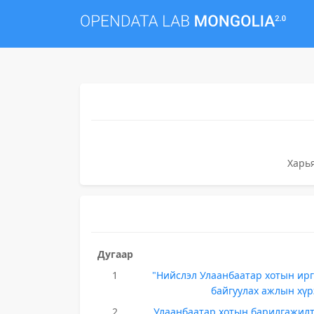
Харь
Дугаар
1
"Нийслэл Улаанбаатар хотын иргэ
байгуулах ажлын хүр
2
Улаанбаатар хотын барилгажилт 