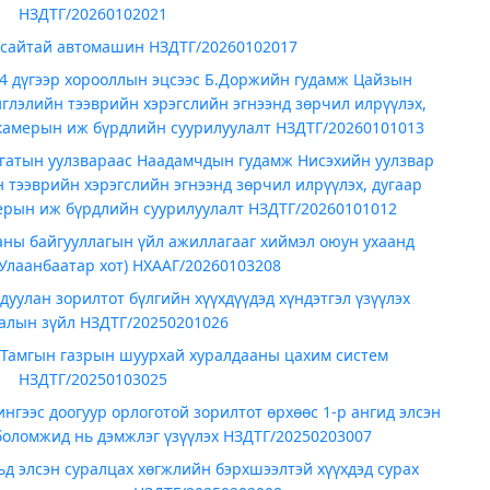
НЗДТГ/20260102021
 сайтай автомашин НЗДТГ/20260102017
 4 дүгээр хорооллын эцсээс Б.Доржийн гудамж Цайзын
глэлийн тээврийн хэрэгслийн эгнээнд зөрчил илрүүлэх,
 камерын иж бүрдлийн суурилуулалт НЗДТГ/20260101013
гатын уулзвараас Наадамчдын гудамж Нисэхийн уулзвар
 тээврийн хэрэгслийн эгнээнд зөрчил илрүүлэх, дугаар
мерын иж бүрдлийн суурилуулалт НЗДТГ/20260101012
аны байгууллагын үйл ажиллагааг хиймэл оюун ухаанд
Улаанбаатар хот) НХААГ/20260103208
улан зорилтот бүлгийн хүүхдүүдэд хүндэтгэл үзүүлэх
галын зүйл НЗДТГ/20250201026
 Тамгын газрын шуурхай хуралдааны цахим систем
НЗДТГ/20250103025
гээс доогуур орлоготой зорилтот өрхөөс 1-р ангид элсэн
 боломжид нь дэмжлэг үзүүлэх НЗДТГ/20250203007
д элсэн суралцах хөгжлийн бэрхшээлтэй хүүхдэд сурах