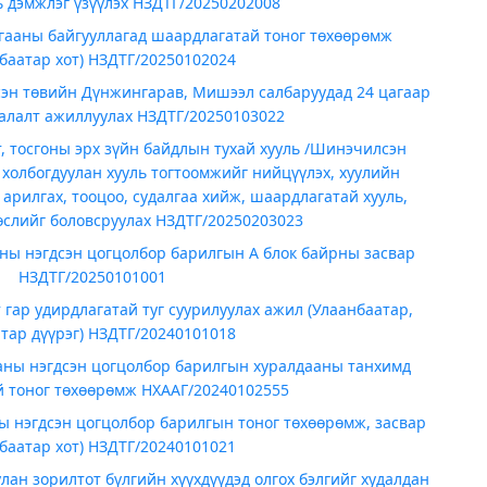
 дэмжлэг үзүүлэх НЗДТГ/20250202008
гааны байгууллагад шаардлагатай тоног төхөөрөмж
баатар хот) НЗДТГ/20250102024
эн төвийн Дүнжингарав, Мишээл салбаруудад 24 цагаар
аалалт ажиллуулах НЗДТГ/20250103022
, тосгоны эрх зүйн байдлын тухай хууль /Шинэчилсэн
 холбогдуулан хууль тогтоомжийг нийцүүлэх, хуулийн
 арилгах, тооцоо, судалгаа хийж, шаардлагатай хууль,
өслийг боловсруулах НЗДТГ/20250203023
ны нэгдсэн цогцолбор барилгын А блок байрны засвар
НЗДТГ/20250101001
гар удирдлагатай туг суурилуулах ажил (Улаанбаатар,
тар дүүрэг) НЗДТГ/20240101018
аны нэгдсэн цогцолбор барилгын хуралдааны танхимд
 тоног төхөөрөмж НХААГ/20240102555
ы нэгдсэн цогцолбор барилгын тоног төхөөрөмж, засвар
баатар хот) НЗДТГ/20240101021
ан зорилтот бүлгийн хүүхдүүдэд олгох бэлгийг худалдан