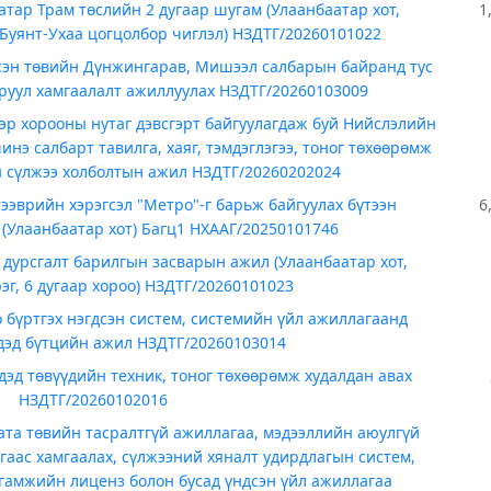
тар Трам төслийн 2 дугаар шугам (Улаанбаатар хот,
1
Буянт-Ухаа цогцолбор чиглэл) НЗДТГ/20260101022
сэн төвийн Дүнжингарав, Мишээл салбарын байранд тус
аруул хамгаалалт ажиллуулах НЗДТГ/20260103009
эр хорооны нутаг дэвсгэрт байгуулагдаж буй Нийслэлийн
нэ салбарт тавилга, хаяг, тэмдэглэгээ, тоног төхөөрөмж
н сүлжээ холболтын ажил НЗДТГ/20260202024
эврийн хэрэгсэл "Метро"-г барьж байгуулах бүтээн
6
(Улаанбаатар хот) Багц1 НХААГ/20250101746
 дурсгалт барилгын засварын ажил (Улаанбаатар хот,
эг, 6 дугаар хороо) НЗДТГ/20260101023
 бүртгэх нэгдсэн систем, системийн үйл ажиллагаанд
дэд бүтцийн ажил НЗДТГ/20260103014
дэд төвүүдийн техник, тоног төхөөрөмж худалдан авах
НЗДТГ/20260102016
ата төвийн тасралтгүй ажиллагаа, мэдээллийн аюулгүй
гаас хамгаалах, сүлжээний хяналт удирдлагын систем,
гамжийн лиценз болон бусад үндсэн үйл ажиллагаа