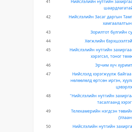
41
Нийслэлийн нутгийн захирга
шаардлагатай
42
Нийслэлийн Засаг даргын Тамг
хамгаалалтын
43
Зорилтот бүлгийн с
44
Хөгжлийн бэрхшээлтэй
45
Нийслэлийн нутгийн захиргаа
хэрэгсэл, тоног тө
46
Эрчим хүч хурим
47
Нийслэлд хэрэгжүүлж байгаа 
нөлөөлөлд өртсөн иргэн, хуул
цэвэрлэ
48
"Нийслэлийн нутгийн захирга
тасалгаанд хэрэ
49
Телекамерийн нэгдсэн төвийн
(Улаан
50
Нийслэлийн нутгийн захирг