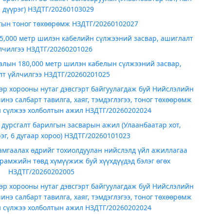
 дүүрэг) НЗДТГ/20260103029
гын тоног төхөөрөмж НЗДТГ/20260102027
5,000 метр шилэн кабелийн сүлжээний засвар, ашиглалт
лчилгээ НЗДТГ/20260201026
алын 180,000 метр шилэн кабелын сүлжээний засвар,
т үйлчилгээ НЗДТГ/20260201025
эр хорооны нутаг дэвсгэрт байгуулагдаж буй Нийслэлийн
нэ салбарт тавилга, хаяг, тэмдэглэгээ, тоног төхөөрөмж
н сүлжээ холболтын ажил НЗДТГ/20260202024
 дурсгалт барилгын засварын ажил (Улаанбаатар хот,
эг, 6 дугаар хороо) НЗДТГ/20260101023
амгаалах өдрийг тохиолдуулан нийслэлд үйл ажиллагаа
рамжийн төвд хүмүүжиж буй хүүхдүүдэд бэлэг өгөх
НЗДТГ/20260202005
эр хорооны нутаг дэвсгэрт байгуулагдаж буй Нийслэлийн
нэ салбарт тавилга, хаяг, тэмдэглэгээ, тоног төхөөрөмж
н сүлжээ холболтын ажил НЗДТГ/20260202024