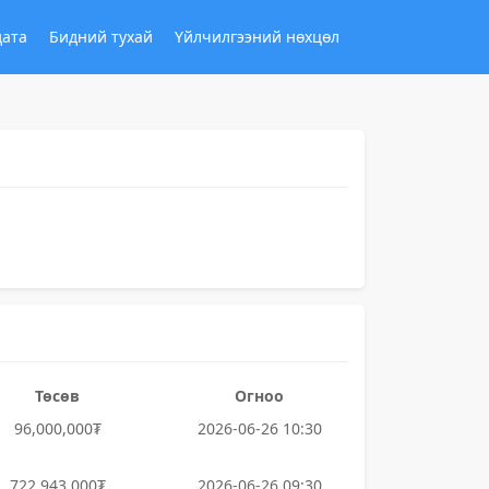
дата
Бидний тухай
Үйлчилгээний нөхцөл
Төсөв
Огноо
96,000,000₮
2026-06-26 10:30
722,943,000₮
2026-06-26 09:30