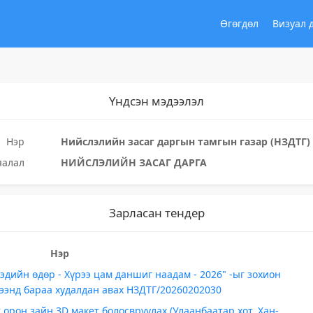
Өгөгдөл
Визуал 
Үндсэн мэдээлэл
Нэр
Нийслэлийн засаг даргын тамгын газар (НЗДТГ)
яалал
НИЙСЛЭЛИЙН ЗАСАГ ДАРГА
Зарласан тендер
Нэр
дийн өдөр - Хүрээ цам даншиг наадам - 2026" -ыг зохион
ээнд бараа худалдан авах НЗДТГ/20260202030
орон зайн 3D макет болосвруулах (Улаанбаатар хот, Хан-