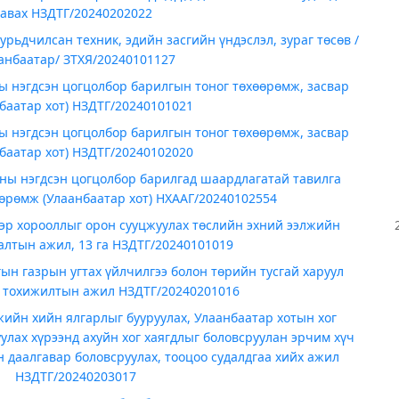
авах НЗДТГ/20240202022
урьдчилсан техник, эдийн засгийн үндэслэл, зураг төсөв /
анбаатар/ ЗТХЯ/20240101127
ы нэгдсэн цогцолбор барилгын тоног төхөөрөмж, засвар
баатар хот) НЗДТГ/20240101021
ы нэгдсэн цогцолбор барилгын тоног төхөөрөмж, засвар
баатар хот) НЗДТГ/20240102020
ны нэгдсэн цогцолбор барилгад шаардлагатай тавилга
хөөрөмж (Улаанбаатар хот) НХААГ/20240102554
гэр хорооллыг орон сууцжуулах төслийн эхний ээлжийн
алтын ажил, 13 га НЗДТГ/20240101019
ын газрын угтах үйлчилгээ болон төрийн тусгай харуул
 тохижилтын ажил НЗДТГ/20240201016
мжийн хийн ялгарлыг бууруулах, Улаанбаатар хотын хог
лах хүрээнд ахуйн хог хаягдлыг боловсруулан эрчим хүч
 даалгавар боловсруулах, тооцоо судалдгаа хийх ажил
НЗДТГ/20240203017