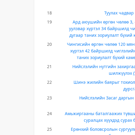
18
Туулах чадвар
19
Ард аюушийн өргөн чөлөө 3,
уулзвар хүртэл 34 байршилд чи
дугаар таних зориулалт бүхий
20
Чингисийн өргөн чөлөө 120 мян
хүртэл 42 байршилд чиглэлийн
таних зориулалт бүхий ка
21
Нийслэлийн нутгийн захирга
шилжүүлэх (
22
Шинэ жилийн баярыг тохиолду
дурс
23
Нийслэлийн Засаг даргын
24
Амьжиргааны баталгаажих түвшин
суралцах хүүхдэд сурах
25
Ерөнхий боловсролын сургууль