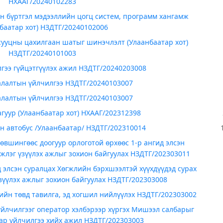
НХААГ/20240102283
н бүртгэл мэдээллийн цогц систем, программ хангамж
баатар хот) НЗДТГ/20240102006
сууцны цахилгаан шатыг шинэчлэлт (Улаанбаатар хот)
НЗДТГ/20240101003
гээ гүйцэтгүүлэх ажил НЗДТГ/20240203008
алалтын үйлчилгээ НЗДТГ/20240103007
алалтын үйлчилгээ НЗДТГ/20240103007
гуур (Улаанбаатар хот) НХААГ/202312398
н автобус /Улаанбаатар/ НЗДТГ/202310014
вшингөөс доогуур орлоготой өрхөөс 1-р ангид элсэн
мжлэг үзүүлэх ажлыг зохион байгуулах НЗДТГ/202303011
 элсэн суралцах Хөгжлийн бэрхшээлтэй хүүхдүүдэд сурах
зүүлэх ажлыг зохион байгуулах НЗДТГ/202303008
йн төвд тавилга, эд хогшил нийлүүлэх НЗДТГ/202303002
йлчилгээг оператор хэлбэрээр хүргэх Мишээл салбарыг
вар үйлчилгээ хийх ажил НЗДТГ/202303003