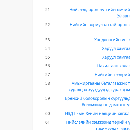
51
Нийслэл, орон нутгийн өмчий
(Улаан
52
Нийтийн зориулалттай орон 
53
Хөндлөнгийн үнэл
54
Харуул хамга
55
Харуул хамга
56
Цахилгаан халаа
57
Нийтийн тээврий
58
Амьжиргааны баталгаажих тө
суралцах хүүхдүүдэд сурах дэ
59
Ерөнхий боловсролын сургуульд
боломжид нь дэмжлэг ү
60
НЗДТГ-ын Хүний нөөцийн хөгжли
61
Нийслэлийн хэмжээнд төрийн ү
тохижуулах, зас