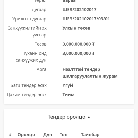
Төрөл
Бараа
Дугаар
ШЕЗ/202102017
Урилгын дугаар
ШЕЗ/202102017/03/01
Санхүүжилтийн эх
Улсын төсөв
үүсвэр
Төсөв
3,000,000,000 ₮
Тухайн онд
3,000,000,000 ₮
санхүүжих дүн
Арга
Нээлттэй тендер
шалгаруулалтын журам
Багц тендер эсэх
Үгүй
Цахим тендер эсэх
Тийм
Тендер оролцогч
#
Оролцо
Дүн
Төл
Тайлбар