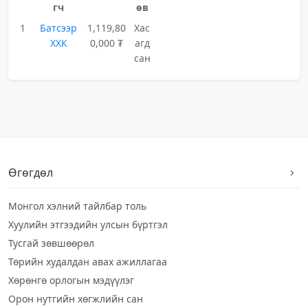
гч
өв
1
Батсээр
1,119,80
Хас
ХХК
0,000 ₮
агд
сан
Өгөгдөл
Монгол хэлний тайлбар толь
Хуулийн этгээдийн улсын бүртгэл
Тусгай зөвшөөрөл
Төрийн худалдан авах ажиллагаа
Хөрөнгө орлогын мэдүүлэг
Орон нутгийн хөгжлийн сан