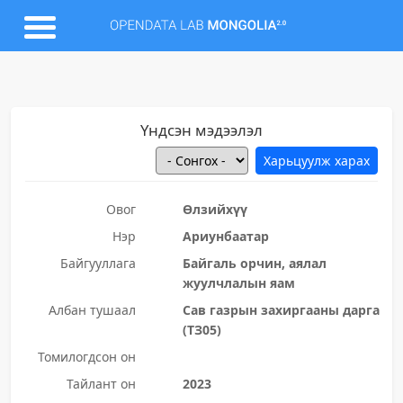
Үндсэн мэдээлэл
Овог
Өлзийхүү
Нэр
Ариунбаатар
Байгууллага
Байгаль орчин, аялал
жуулчлалын яам
Албан тушаал
Сав газрын захиргааны дарга
(ТЗ05)
Томилогдсон он
Тайлант он
2023