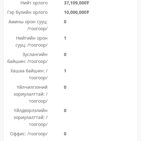
Нийт орлого
37,109,000₮
Гэр бүлийн орлого
10,000,000₮
Амины орон сууц:
0
/тоогоор/
Нийтийн орон
1
сууц: /тоогоор/
Зуслангийн
0
байшин: /тоогоор/
Хашаа байшин: /
1
тоогоор/
Үйлчилгээний
0
зориулалттай: /
тоогоор/
Үйлдвэрлэлийн
0
зориулалттай: /
тоогоор/
Оффис: /тоогоор/
0