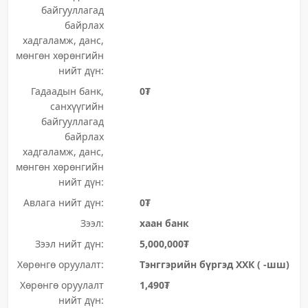
байгууллагад
байрлах
хадгаламж, данс,
мөнгөн хөрөнгийн
нийт дүн:
Гадаадын банк,
0₮
санхүүгийн
байгууллагад
байрлах
хадгаламж, данс,
мөнгөн хөрөнгийн
нийт дүн:
Авлага нийт дүн:
0₮
Зээл:
хаан банк
Зээл нийт дүн:
5,000,000₮
Хөрөнгө оруулалт:
Тэнггэрийн бүргэд ХХК ( -шш)
Хөрөнгө оруулалт
1,490₮
нийт дүн: