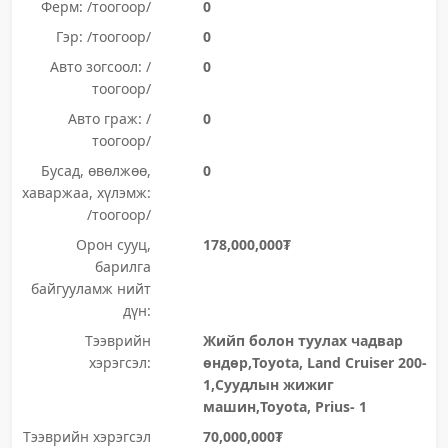
Ферм: /тоогоор/
0
Гэр: /тоогоор/
0
Авто зогсоол: /
0
тоогоор/
Авто граж: /
0
тоогоор/
Бусад, өвөлжөө,
0
хаваржаа, хүлэмж:
/тоогоор/
Орон сууц,
178,000,000₮
барилга
байгууламж нийт
дүн:
Тээврийн
Жийп болон туулах чадвар
хэрэгсэл:
өндөр,Toyota, Land Cruiser 200-
1,Суудлын жижиг
машин,Toyota, Prius- 1
Тээврийн хэрэгсэл
70,000,000₮