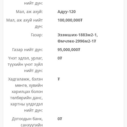
нийт дүн:
Мал, аж ахуй:
Адуу-120
Мал, аж ахуй нийт
100,000,000₮
дүн:
Газар:
Эзэмших-1883м2-1,
Өмчлөх-2996м2-1₮
Газар нийт дүн:
95,000,000₮
Үнэт эдлэл, урлаг,
0₮
түүхийн үнэт зүйл
нийт дүн:
Хадгаламж, бэлэн
₮
мөнгө, хувийн
харилцах болон
төлбөрийн данс,
картны үлдэгдэл
нийт дүн:
Дотоодын банк,
0₮
санхүүгийн