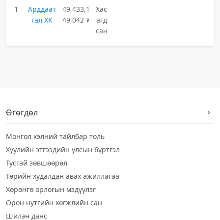
1
Арддаат
49,433,1
Хас
гал ХК
49,042 ₮
агд
сан
Өгөгдөл
Монгол хэлний тайлбар толь
Хуулийн этгээдийн улсын бүртгэл
Тусгай зөвшөөрөл
Төрийн худалдан авах ажиллагаа
Хөрөнгө орлогын мэдүүлэг
Орон нутгийн хөгжлийн сан
Шилэн данс