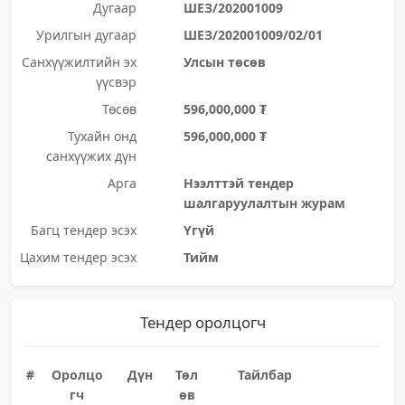
Дугаар
ШЕЗ/202001009
Урилгын дугаар
ШЕЗ/202001009/02/01
Санхүүжилтийн эх
Улсын төсөв
үүсвэр
Төсөв
596,000,000 ₮
Тухайн онд
596,000,000 ₮
санхүүжих дүн
Арга
Нээлттэй тендер
шалгаруулалтын журам
Багц тендер эсэх
Үгүй
Цахим тендер эсэх
Тийм
Тендер оролцогч
#
Оролцо
Дүн
Төл
Тайлбар
гч
өв