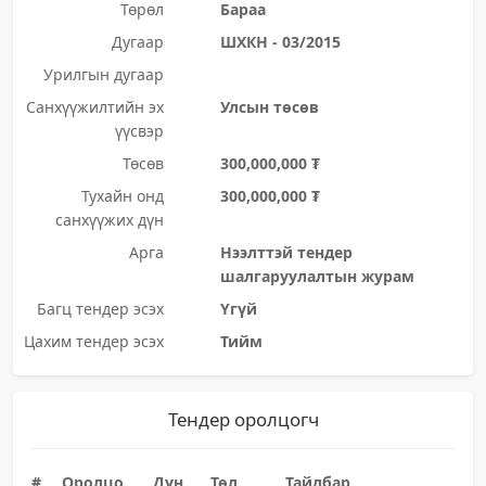
Төрөл
Бараа
Дугаар
ШХКН - 03/2015
Урилгын дугаар
Санхүүжилтийн эх
Улсын төсөв
үүсвэр
Төсөв
300,000,000 ₮
Тухайн онд
300,000,000 ₮
санхүүжих дүн
Арга
Нээлттэй тендер
шалгаруулалтын журам
Багц тендер эсэх
Үгүй
Цахим тендер эсэх
Тийм
Тендер оролцогч
#
Оролцо
Дүн
Төл
Тайлбар