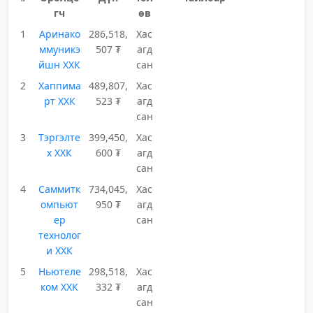
гч
өв
1
Аринако
286,518,
Хас
ммуникэ
507 ₮
агд
йшн ХХК
сан
2
Хаппима
489,807,
Хас
рт ХХК
523 ₮
агд
сан
3
Тэргэлте
399,450,
Хас
х ХХК
600 ₮
агд
сан
4
Саммитк
734,045,
Хас
омпьют
950 ₮
агд
ер
сан
технолог
и ХХК
5
Ньютеле
298,518,
Хас
ком ХХК
332 ₮
агд
сан