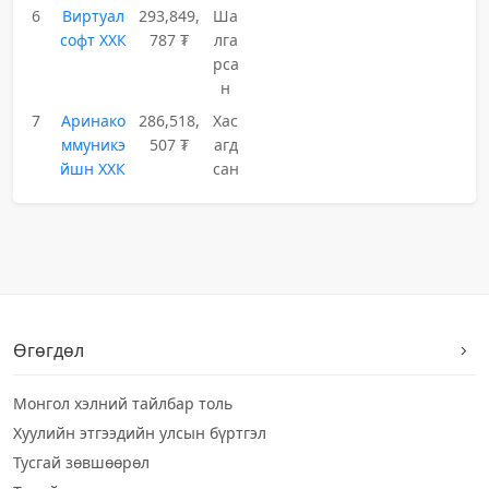
6
Виртуал
293,849,
Ша
софт ХХК
787 ₮
лга
рса
н
7
Аринако
286,518,
Хас
ммуникэ
507 ₮
агд
йшн ХХК
сан
Өгөгдөл
Монгол хэлний тайлбар толь
Хуулийн этгээдийн улсын бүртгэл
Тусгай зөвшөөрөл